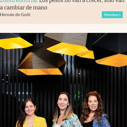
Zoom editorial
.
Los pesos no van a crecer, solo van
a cambiar de mano
Hernán de Goñi
Members