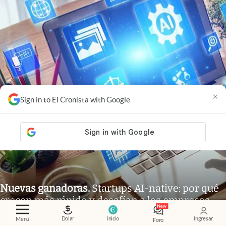
×
Sign in to El Cronista with Google
Nuevas ganadoras
.
Startups AI-native: por qué
crecen más rápido y desafían a las empresas
tradicionales
Dolar
Inicio
Ingresar
Menú
Foro
Adrián Mansilla
Members