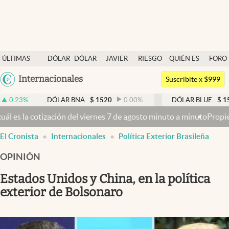
Últimas noticias
ÚLTIMAS
DÓLAR
DÓLAR
JAVIER
RIESGO
QUIÉN ES
FORO
Dólar
NOTICIAS
BLUE
MILEI
PAÍS
QUIÉN
Argentina
Internacionales
Members
Suscribite x $999
España
Economía y Política
DÓLAR BNA
$
1520
0.00
%
DÓLAR BLUE
$
1530
-0.65
México
l viernes 7 de agosto minuto a minuto
Propiedad privada: con cruces 
Finanzas y Mercados
USA
El Cronista
Internacionales
Política Exterior Brasileña
Mercados Online
Colombia
Uruguay
OPINIÓN
Negocios
Estados Unidos y China, en la política
Columnistas
exterior de Bolsonaro
Otras secciones
Apertura