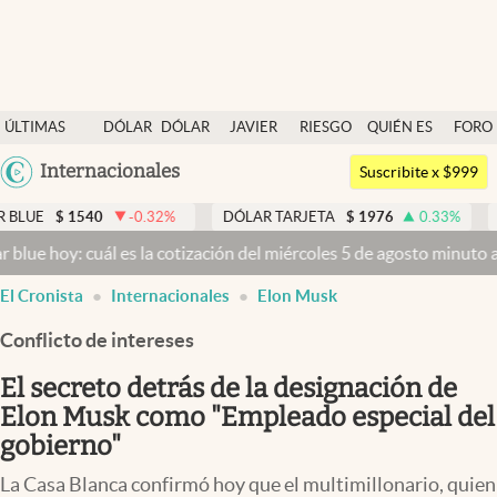
Últimas noticias
ÚLTIMAS
DÓLAR
DÓLAR
JAVIER
RIESGO
QUIÉN ES
FORO
Dólar
NOTICIAS
BLUE
MILEI
PAÍS
QUIÉN
Argentina
Internacionales
Members
Suscribite x $999
España
Economía y Política
40
-0.32
%
DÓLAR TARJETA
$
1976
0.33
%
DÓLAR MEP
México
uál es la cotización del miércoles 5 de agosto minuto a minuto
Dóla
Finanzas y Mercados
USA
El Cronista
Internacionales
Elon Musk
Mercados Online
Colombia
Uruguay
Conflicto de intereses
Negocios
El secreto detrás de la designación de
Columnistas
Elon Musk como "Empleado especial del
Otras secciones
gobierno"
Apertura
La Casa Blanca confirmó hoy que el multimillonario, quien