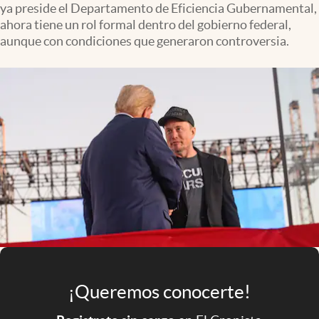
ya preside el Departamento de Eficiencia Gubernamental,
Infotechnology
ahora tiene un rol formal dentro del gobierno federal,
Clase
aunque con condiciones que generaron controversia.
Clima
Mundial 2026
Eventos Corporativos
El Cronista Studio
Mediakit
abre en nueva pestaña
Argentina
¡Queremos conocerte!