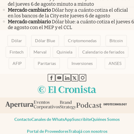
del jueves 6 de agosto minuto a minuto
Mercado cambiario
Dólar hoy: a cuánto cotiza el oficial
en los bancos de la City este jueves 6 de agosto
Mercado cambiario
Dólar blue: a cuánto cotiza el jueves 6
de agosto con el MEP y el CCL
Dólar
Dólar Blue
Criptomonedas
Bitcoin
Fintech
Merval
Quiniela
Calendario de feriados
AFIP
Paritarias
Inversiones
ANSES
abre en nueva pestaña
abre en nueva pestaña
abre en nueva pestaña
abre en nueva pestaña
abre en nueva pestaña
Contacto
Canales de WhatsApp
Suscribite
Quiénes Somos
Portal de Proveedores
Trabajá con nosotros