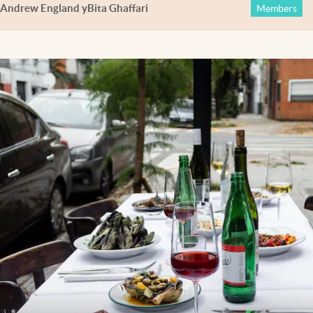
Andrew England
y
Bita Ghaffari
Members