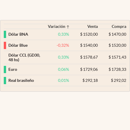
Variación
Venta
Compra
0,33
%
$
1520,00
$
1470,00
Dólar BNA
-0,32
%
$
1540,00
$
1520,00
Dólar Blue
Dólar CCL (GD30,
0,33
%
$
1578,67
$
1571,43
48 hs)
0,06
%
$
1729,06
$
1728,33
Euro
0,01
%
$
292,18
$
292,02
Real brasileño