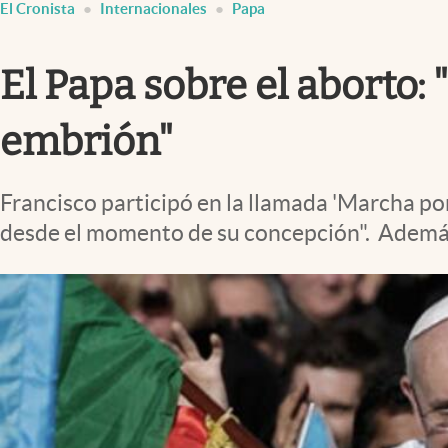
El Cronista
Internacionales
Papa
Infotechnology
Clase
El Papa sobre el aborto: 
Clima
Mundial 2026
embrión"
Eventos Corporativos
Francisco participó en la llamada 'Marcha por 
El Cronista Studio
desde el momento de su concepción". Además
Mediakit
abre en nueva pestaña