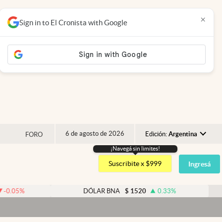
×
Sign in to El Cronista with Google
6 de agosto de 2026
Edición:
Argentina
FORO
¡Navegá sin limites!
Argentina
Suscribite x $999
Ingresá
España
México
DÓLAR BNA
$
1520
0.33
%
D
USA
Colombia