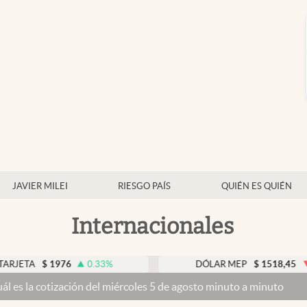
JAVIER MILEI
RIESGO PAÍS
QUIÉN ES QUIÉN
Internacionales
$
1976
0.33
%
DÓLAR MEP
$
1518,45
-0.05
%
zación del miércoles 5 de agosto minuto a minuto