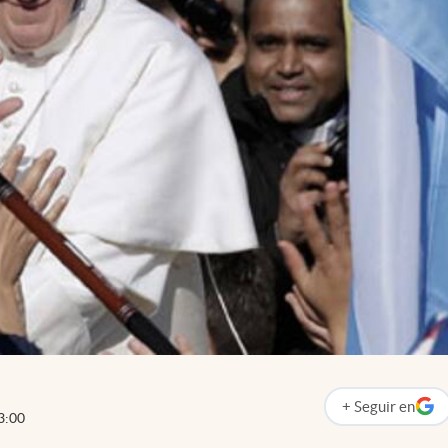
+
Seguir
en
abre en nueva p
3:00