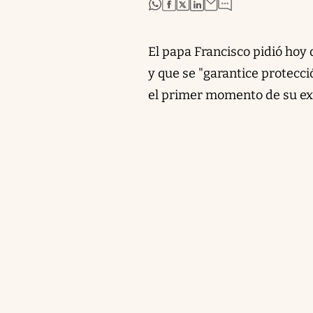
abre en nueva pestaña
abre en nueva pestaña
abre en nueva pestaña
abre en nueva pestaña
El papa Francisco pidió hoy
y que se "garantice protecc
el primer momento de su exi