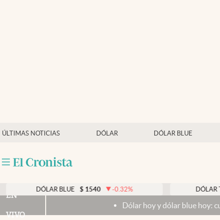
Últimas noticias
Dólar
Members
Economía y Política
Finanzas y Mercados
Mercados Online
ÚLTIMAS NOTICIAS
DÓLAR
DÓLAR BLUE
Negocios
Columnistas
Otras secciones
DÓLAR BLUE
$
1540
-0.32
%
DÓLAR TARJETA
EN
Dólar hoy y dólar blue hoy: cuál es la coti
Apertura
VIVO