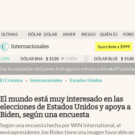
Últimas noticias
ÚLTIMAS
DÓLAR
DÓLAR
JAVIER
RIESGO
QUIÉN ES
FORO
Dólar
NOTICIAS
BLUE
MILEI
PAÍS
QUIÉN
Argentina
Internacionales
Members
Suscribite x $999
España
Economía y Política
DÓLAR BNA
$
1520
0.00
%
DÓLAR BLUE
$
1530
-0.65
México
 del jueves 6 de agosto minuto a minuto
Propiedad privada: con cruc
Finanzas y Mercados
USA
El Cronista
Internacionales
Estados Unidos
Mercados Online
Colombia
Uruguay
Negocios
El mundo está muy interesado en las
Columnistas
elecciones de Estados Unidos y apoya a
Biden, según una encuesta
Otras secciones
Según una encuesta hecha por WIN International, el
Apertura
exvicepresidente Joe Biden tiene una imagen favorable en