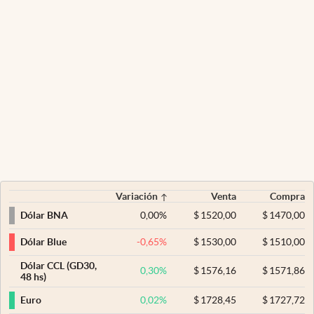
Variación
Venta
Compra
0,00
%
$
1520,00
$
1470,00
Dólar BNA
-0,65
%
$
1530,00
$
1510,00
Dólar Blue
Dólar CCL (GD30,
0,30
%
$
1576,16
$
1571,86
48 hs)
0,02
%
$
1728,45
$
1727,72
Euro