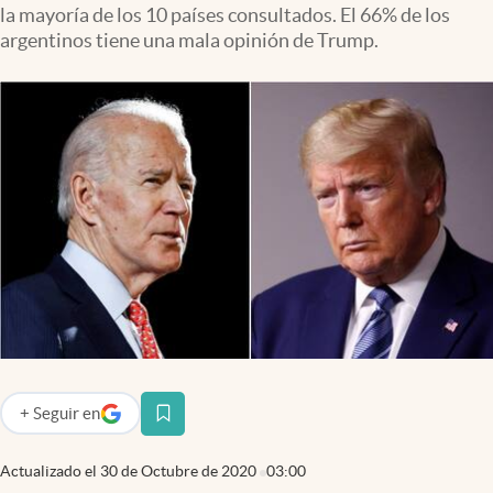
la mayoría de los 10 países consultados. El 66% de los
Infotechnology
argentinos tiene una mala opinión de Trump.
Clase
Clima
Mundial 2026
Eventos Corporativos
El Cronista Studio
Mediakit
abre en nueva pestaña
Argentina
+
Seguir
en
abre en nueva pestaña
Actualizado el
30 de Octubre de 2020
03:00