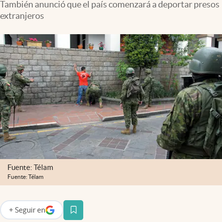
También anunció que el país comenzará a deportar presos
Infotechnology
extranjeros
Clase
Clima
Mundial 2026
Eventos Corporativos
El Cronista Studio
Mediakit
abre en nueva pestaña
Argentina
Fuente: Télam
Fuente: Télam
+
Seguir
en
abre en nueva pestaña