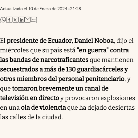
Actualizado el
10 de Enero de 2024
21:28
abre en nueva pestaña
abre en nueva pestaña
abre en nueva pestaña
abre en nueva pestaña
El
presidente de Ecuador, Daniel Noboa
, dijo el
miércoles que su país está
"en guerra" contra
las bandas de narcotraficantes
que mantienen
secuestrados a más de 130 guardiacárceles y
otros miembros del personal penitenciario
, y
que
tomaron brevemente un canal de
televisión en directo
y provocaron explosiones
en una
ola de violencia
que ha dejado desiertas
las calles de la ciudad.