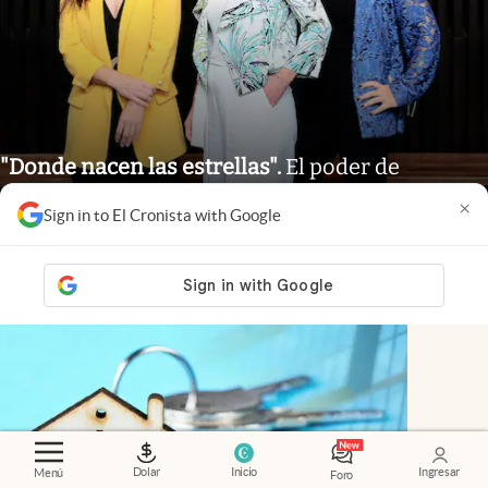
"Donde nacen las estrellas"
.
El poder de
conectar: cómo es Nébula, la comunidad que
×
Sign in to El Cronista with Google
apuesta por el nuevo liderazgo femenino
Dolar
Inicio
Ingresar
Menú
Foro