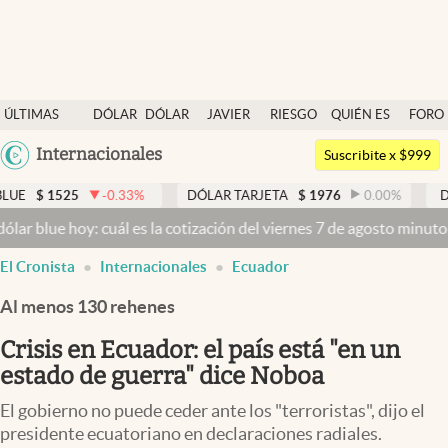
Últimas noticias
ÚLTIMAS
DÓLAR
DÓLAR
JAVIER
RIESGO
QUIÉN ES
FORO
Dólar
NOTICIAS
BLUE
MILEI
PAÍS
QUIÉN
Argentina
Internacionales
Members
Suscribite x $999
España
Economía y Política
25
-0.33
%
DÓLAR TARJETA
$
1976
0.00
%
DÓLAR ME
México
 hoy: cuál es la cotización del viernes 7 de agosto minuto a minuto
Finanzas y Mercados
USA
El Cronista
Internacionales
Ecuador
Mercados Online
Colombia
Uruguay
Al menos 130 rehenes
Negocios
Crisis en Ecuador: el país está "en un
Columnistas
estado de guerra" dice Noboa
Otras secciones
El gobierno no puede ceder ante los "terroristas", dijo el
Apertura
presidente ecuatoriano en declaraciones radiales.