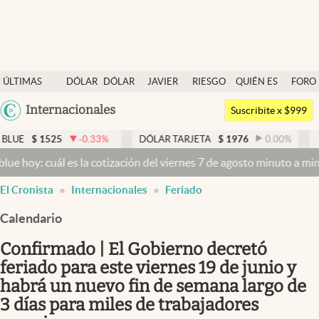
Últimas noticias
ÚLTIMAS
DÓLAR
DÓLAR
JAVIER
RIESGO
QUIÉN ES
FORO
Dólar
NOTICIAS
BLUE
MILEI
PAÍS
QUIÉN
Argentina
Internacionales
Members
Suscribite x $999
España
Economía y Política
-0.33
%
DÓLAR TARJETA
$
1976
0.00
%
DÓLAR MEP
$
México
 es la cotización del viernes 7 de agosto minuto a minuto
Dólar hoy 
Finanzas y Mercados
USA
El Cronista
Internacionales
Feriado
Mercados Online
Colombia
Uruguay
Calendario
Negocios
Confirmado | El Gobierno decretó
Columnistas
feriado para este viernes 19 de junio y
Otras secciones
habrá un nuevo fin de semana largo de
Apertura
3 días para miles de trabajadores