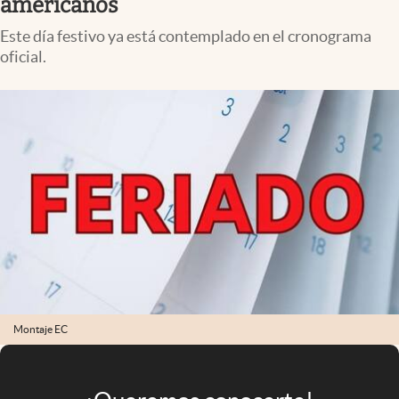
americanos
Infotechnology
Este día festivo ya está contemplado en el cronograma
Clase
oficial.
Clima
Mundial 2026
Eventos Corporativos
El Cronista Studio
Mediakit
abre en nueva pestaña
Argentina
Montaje EC