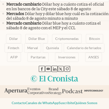
Mercado cambiario
Dólar hoy: a cuánto cotiza el oficial
en los bancos de la City este sábado 8 de agosto
Mercados
Dólar hoy y dólar blue hoy: cuál es la cotización
del sábado 8 de agosto minuto a minuto
Mercado cambiario
Dólar blue hoy: a cuánto cotiza el
sábado 8 de agosto con el MEP y el CCL
Dólar
Dólar Blue
Criptomonedas
Bitcoin
Fintech
Merval
Quiniela
Calendario de feriados
AFIP
Paritarias
Inversiones
ANSES
abre en nueva pestaña
abre en nueva pestaña
abre en nueva pestaña
abre en nueva pestaña
abre en nueva pestaña
Contacto
Canales de WhatsApp
Suscribite
Quiénes Somos