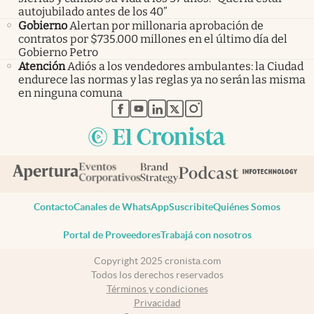
autojubilado antes de los 40”
Gobierno
Alertan por millonaria aprobación de
contratos por $735.000 millones en el último día del
Gobierno Petro
Atención
Adiós a los vendedores ambulantes: la Ciudad
endurece las normas y las reglas ya no serán las misma
en ninguna comuna
abre en nueva pestaña
abre en nueva pestaña
abre en nueva pestaña
abre en nueva pestaña
abre en nueva pestaña
Contacto
Canales de WhatsApp
Suscribite
Quiénes Somos
Portal de Proveedores
Trabajá con nosotros
Copyright 2025 cronista.com
Todos los derechos reservados
Términos y condiciones
Privacidad