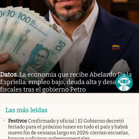
Datos
.
La economía que recibe Abelardo De la
Espriella: empleo bajo, deuda alta y desafíos
fiscales tras el gobierno Petro
Las más leídas
Festivos
Confirmado y oficial | El Gobierno decretó
feriado para el próximo lunes en todo el país y habrá
nuevo fin de semana largo en 2026: cierran escuelas,
bancos y oficinas gubernamentales