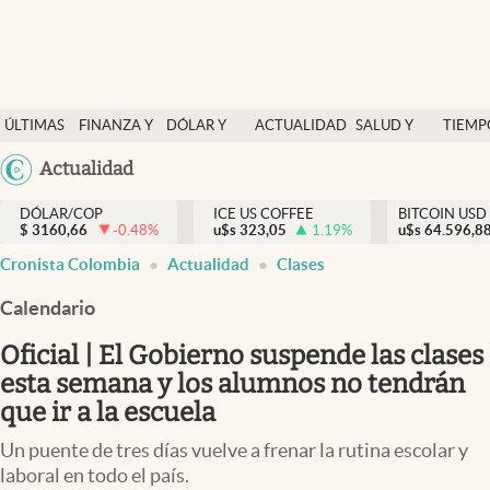
Finanzas y economía
ÚLTIMAS
FINANZA Y
DÓLAR Y
ACTUALIDAD
SALUD Y
TIEMP
Salud y nutrición
NOTICIAS
ECONOMÍA
MERCADOS
NUTRICIÓN
LIBRE
Argentina
Actualidad
Vida espiritual
España
Actualidad
DÓLAR/COP
ICE US COFFEE
BITCOIN USD
$
3160,66
-0.48
%
u$s
323,05
1.19
%
u$s
México
64.596,8
Tiempo libre
Cronista Colombia
Actualidad
Clases
USA
Dólar y mercados
Colombia
Calendario
Uruguay
Curiosidades
Oficial | El Gobierno suspende las clases
esta semana y los alumnos no tendrán
Colombia
que ir a la escuela
Un puente de tres días vuelve a frenar la rutina escolar y
laboral en todo el país.