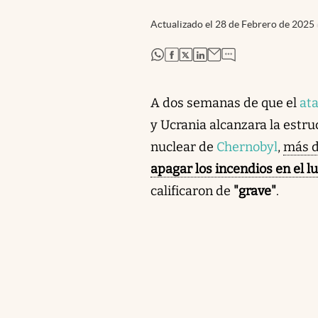
Actualizado el
28 de Febrero de 2025
abre en nueva pestaña
abre en nueva pestaña
abre en nueva pestaña
abre en nueva pestaña
A dos semanas de que el
at
y Ucrania alcanzara la estru
nuclear de
Chernobyl
,
más d
apagar los incendios en el l
calificaron de
"grave"
.