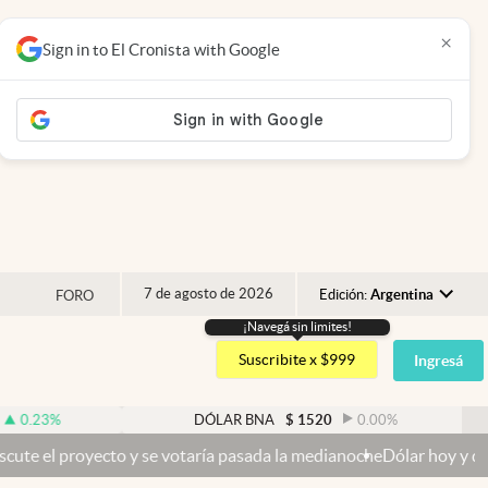
×
Sign in to El Cronista with Google
7 de agosto de 2026
Edición:
Argentina
FORO
¡Navegá sin limites!
Argentina
Suscribite x $999
Ingresá
España
México
%
DÓLAR BNA
$
1520
0.00
%
USA
oyecto y se votaría pasada la medianoche
Dólar hoy y dólar blue hoy
Colombia