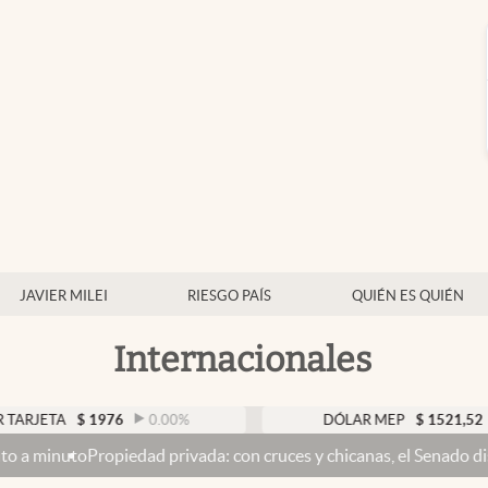
JAVIER MILEI
RIESGO PAÍS
QUIÉN ES QUIÉN
Internacionales
TA
$
1976
0.00
%
DÓLAR MEP
$
1521,52
0.23
Propiedad privada: con cruces y chicanas, el Senado discute el pr