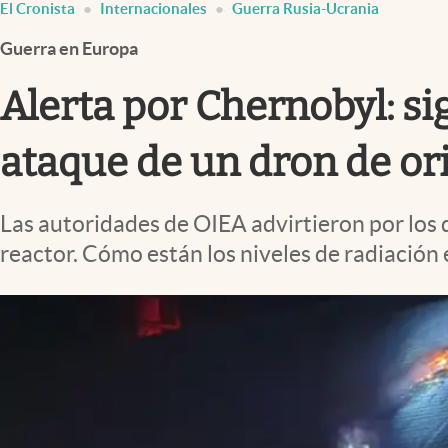
El Cronista
Internacionales
Guerra Rusia-Ucrania
Infotechnology
Guerra en Europa
Clase
Clima
Alerta por Chernobyl: sig
Mundial 2026
ataque de un dron de o
Eventos Corporativos
El Cronista Studio
Las autoridades de OIEA advirtieron por los 
Mediakit
reactor. Cómo están los niveles de radiación 
abre en nueva pestaña