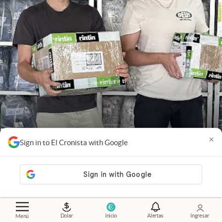
Emprendedores
.
Argentinos crearon un marketplace
×
que conecta comercios con fabricantes y ya
Sign in to El Cronista with Google
levantaron millones de dólares
Members
Dolar
Inicio
Alertas
Ingresar
Menú