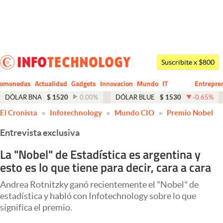
Últimas noticias
Dólar
Suscribite x $800
Members
tomonedas
Actualidad
Gadgets
Innovacion
Mundo
IT
Entrepre
CIO
Business
Economía y Política
DÓLAR BNA
$
1520
0.00
%
DÓLAR BLUE
$
1530
-0.65
%
abre en nueva pestaña
abre en nueva pestaña
abre en nueva pestaña
El Cronista
Infotechnology
Mundo CIO
Premio Nobel
Finanzas y Mercados
Entrevista exclusiva
Mercados Online
La "Nobel" de Estadística es argentina y
Negocios
esto es lo que tiene para decir, cara a cara
Columnistas
Andrea Rotnitzky ganó recientemente el "Nobel" de
Otras secciones
estadística y habló con Infotechnology sobre lo que
significa el premio.
Apertura