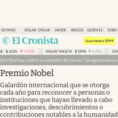
Últimas noticias
ÚLTIMAS
DÓLAR
DÓLAR
JAVIER
RIESGO
QUIÉN ES
FORO
Dólar
NOTICIAS
BLUE
MILEI
PAÍS
QUIÉN
Argentina
Members
Suscribite x $999
España
Economía y Política
-0.33
%
DÓLAR TARJETA
$
1976
0.00
%
DÓLAR MEP
$
15
México
: cuál es la cotización del viernes 7 de agosto minuto a minuto
Dóla
Finanzas y Mercados
USA
Premio Nobel
Mercados Online
Colombia
Uruguay
Negocios
Galardón internacional que se otorga
cada año para reconocer a personas o
Columnistas
instituciones que hayan llevado a cabo
Otras secciones
investigaciones, descubrimientos o
Apertura
contribuciones notables a la humanidad