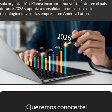
Infotechnology
sola organización. Planea incorporar nuevos talentos en el país
durante 2026 y apunta a consolidarse como el un socio
Clase
tecnológico clave de las empresas en América Latina.
Clima
Mundial 2026
Eventos Corporativos
El Cronista Studio
Mediakit
abre en nueva pestaña
Argentina
¡Queremos conocerte!