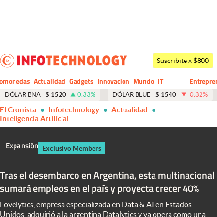
Últimas noticias
Dólar
Suscribite x $800
Members
tomonedas
Actualidad
Gadgets
Innovacion
Mundo
IT
Entrepre
CIO
Business
Economía y Política
DÓLAR BNA
$
1520
0.33
%
DÓLAR BLUE
$
1540
-0.32
%
El Cronista
Infotechnology
Actualidad
Finanzas y Mercados
Inteligencia Artificial
Mercados Online
Expansión
Exclusivo Members
Negocios
Columnistas
Tras el desembarco en Argentina, esta multinacional
sumará empleos en el país y proyecta crecer 40%
Otras secciones
Lovelytics, empresa especializada en Data & AI en Estados
Apertura
Unidos, adquirió a la argentina Datalytics y ya opera como una