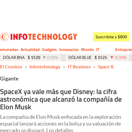
Últimas noticias
Dólar
Suscribite x $800
Members
tomonedas
Actualidad
Gadgets
Innovacion
Mundo
IT
Entrepre
CIO
Business
Economía y Política
DÓLAR BNA
$
1520
0.00
%
DÓLAR BLUE
$
1525
-0.33
%
El Cronista
Infotechnology
IT Business
Space X
Finanzas y Mercados
Gigante
Mercados Online
SpaceX ya vale más que Disney: la cifra
Negocios
astronómica que alcanzó la compañía de
Columnistas
Elon Musk
Otras secciones
La compañía de Elon Musk enfocada en la exploración
espacial lanzará acciones en la bolsa y su valuación de
Apertura
mercado se disparó. Los detalles