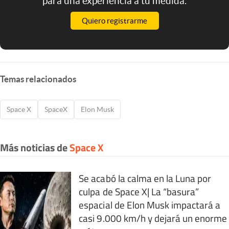
para una experiencia a tu medida.
Quiero registrarme
Temas relacionados
Space X
SpaceX
Elon Musk
Más noticias de
Space X
Se acabó la calma en la Luna por
culpa de Space X| La “basura”
espacial de Elon Musk impactará a
casi 9.000 km/h y dejará un enorme