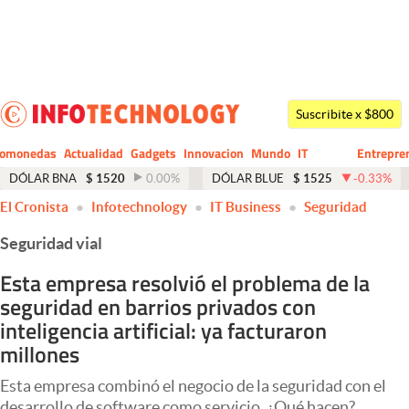
Últimas noticias
Dólar
Suscribite x $800
Members
tomonedas
Actualidad
Gadgets
Innovacion
Mundo
IT
Entrepre
CIO
Business
Economía y Política
DÓLAR BNA
$
1520
0.00
%
DÓLAR BLUE
$
1525
-0.33
%
El Cronista
Infotechnology
IT Business
Seguridad
Finanzas y Mercados
Seguridad vial
Mercados Online
Esta empresa resolvió el problema de la
Negocios
seguridad en barrios privados con
Columnistas
inteligencia artificial: ya facturaron
millones
Otras secciones
Esta empresa combinó el negocio de la seguridad con el
Apertura
desarrollo de software como servicio. ¿Qué hacen?