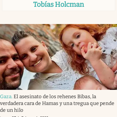
Tobías Holcman
Infotechnology
Clase
Clima
Mundial 2026
Eventos Corporativos
El Cronista Studio
Mediakit
abre en nueva pestaña
Argentina
Gaza
.
El asesinato de los rehenes Bibas, la
verdadera cara de Hamas y una tregua que pende
de un hilo