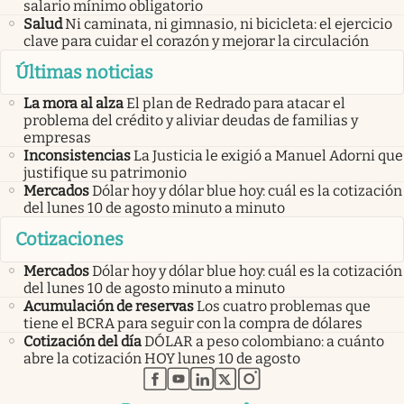
salario mínimo obligatorio
Salud
Ni caminata, ni gimnasio, ni bicicleta: el ejercicio
clave para cuidar el corazón y mejorar la circulación
Últimas noticias
La mora al alza
El plan de Redrado para atacar el
problema del crédito y aliviar deudas de familias y
empresas
Inconsistencias
La Justicia le exigió a Manuel Adorni que
justifique su patrimonio
Mercados
Dólar hoy y dólar blue hoy: cuál es la cotización
del lunes 10 de agosto minuto a minuto
Cotizaciones
Mercados
Dólar hoy y dólar blue hoy: cuál es la cotización
del lunes 10 de agosto minuto a minuto
Acumulación de reservas
Los cuatro problemas que
tiene el BCRA para seguir con la compra de dólares
Cotización del día
DÓLAR a peso colombiano: a cuánto
abre la cotización HOY lunes 10 de agosto
abre en nueva pestaña
abre en nueva pestaña
abre en nueva pestaña
abre en nueva pestaña
abre en nueva pestaña