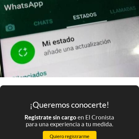
Infotechnology
Clase
Clima
Mundial 2026
Eventos Corporativos
El Cronista Studio
Mediakit
abre en nueva pestaña
Argentina
¡Queremos conocerte!
Registrate sin cargo
en El Cronista
para una experiencia a tu medida.
Quiero registrarme