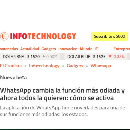
Últimas noticias
Dólar
Suscribite x $800
Members
tomonedas
Actualidad
Gadgets
Innovacion
Mundo
IT
Entrepre
CIO
Business
Economía y Política
DÓLAR BNA
$
1520
0.00
%
DÓLAR BLUE
$
1525
-0.33
%
El Cronista
Infotechnology
Gadgets
Whatsapp
Finanzas y Mercados
Nueva beta
Mercados Online
WhatsApp cambia la función más odiada y
Negocios
ahora todos la quieren: cómo se activa
Columnistas
La aplicación de WhatsApp tiene novedades para una de
Otras secciones
sus funciones más odiadas: los estados.
Apertura