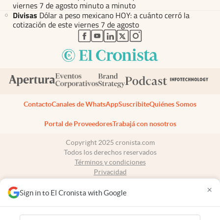
viernes 7 de agosto minuto a minuto
Divisas
Dólar a peso mexicano HOY: a cuánto cerró la
cotización de este viernes 7 de agosto
abre en nueva pestaña
abre en nueva pestaña
abre en nueva pestaña
abre en nueva pestaña
abre en nueva pestaña
Contacto
Canales de WhatsApp
Suscribite
Quiénes Somos
Portal de Proveedores
Trabajá con nosotros
Copyright 2025 cronista.com
Todos los derechos reservados
Términos y condiciones
Privacidad
Consentimiento
×
Tel:
+54 11 7078-3270
Sign in to El Cronista with Google
cronista.com
es propiedad de El Cronista Comercial S.A Registro de