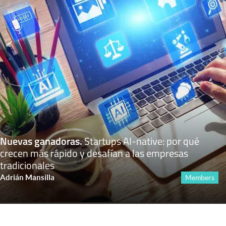
Nuevas ganadoras
.
Startups AI-native: por qué
crecen más rápido y desafían a las empresas
tradicionales
Adrián Mansilla
Members