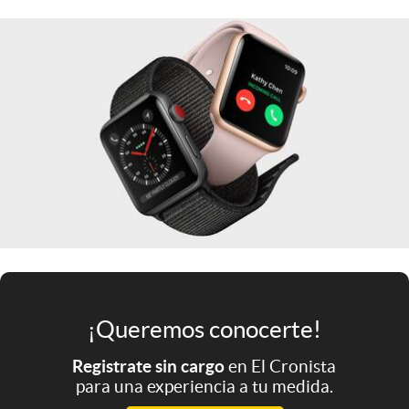
Infotechnology
Clase
Clima
Mundial 2026
Eventos Corporativos
El Cronista Studio
Mediakit
abre en nueva pestaña
Argentina
¡Queremos conocerte!
Registrate sin cargo
en El Cronista
para una experiencia a tu medida.