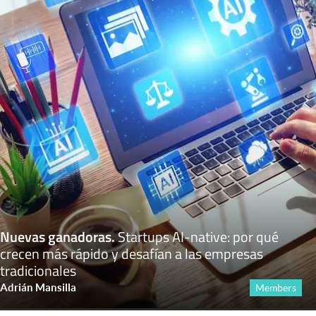
Nuevas ganadoras
.
Startups AI-native: por qué
crecen más rápido y desafían a las empresas
tradicionales
Adrián Mansilla
Members