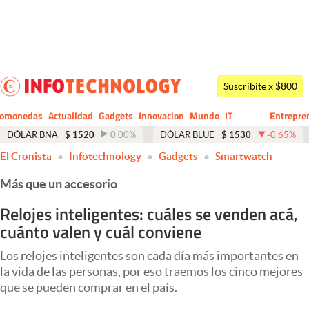
Últimas noticias
Dólar
Suscribite x $800
Members
tomonedas
Actualidad
Gadgets
Innovacion
Mundo
IT
Entrepre
CIO
Business
Economía y Política
DÓLAR BNA
$
1520
0.00
%
DÓLAR BLUE
$
1530
-0.65
%
El Cronista
Infotechnology
Gadgets
Smartwatch
Finanzas y Mercados
Más que un accesorio
Mercados Online
Relojes inteligentes: cuáles se venden acá,
Negocios
cuánto valen y cuál conviene
Columnistas
Los relojes inteligentes son cada día más importantes en
Otras secciones
la vida de las personas, por eso traemos los cinco mejores
que se pueden comprar en el país.
Apertura