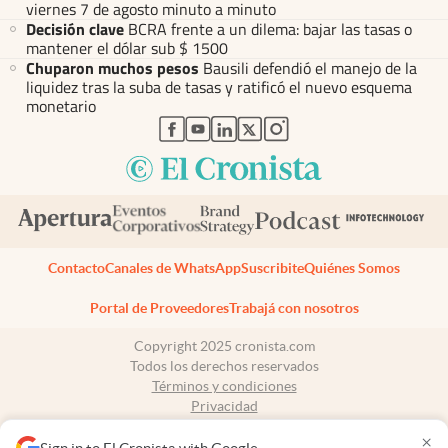
viernes 7 de agosto minuto a minuto
Decisión clave
BCRA frente a un dilema: bajar las tasas o
mantener el dólar sub $ 1500
Chuparon muchos pesos
Bausili defendió el manejo de la
liquidez tras la suba de tasas y ratificó el nuevo esquema
monetario
abre en nueva pestaña
abre en nueva pestaña
abre en nueva pestaña
abre en nueva pestaña
abre en nueva pestaña
Contacto
Canales de WhatsApp
Suscribite
Quiénes Somos
Portal de Proveedores
Trabajá con nosotros
Copyright 2025 cronista.com
Todos los derechos reservados
Términos y condiciones
Privacidad
Consentimiento
×
Tel:
+54 11 7078-3270