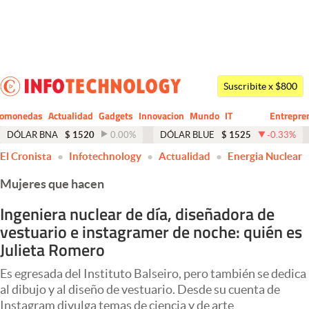
Últimas noticias
Dólar
Suscribite x $800
Members
tomonedas
Actualidad
Gadgets
Innovacion
Mundo
IT
Entrepre
CIO
Business
Economía y Política
DÓLAR BNA
$
1520
0.00
%
DÓLAR BLUE
$
1525
-0.33
%
El Cronista
Infotechnology
Actualidad
Energia Nuclear
Finanzas y Mercados
Mujeres que hacen
Mercados Online
Ingeniera nuclear de día, diseñadora de
Negocios
vestuario e instagramer de noche: quién es
Columnistas
Julieta Romero
Otras secciones
Es egresada del Instituto Balseiro, pero también se dedica
al dibujo y al diseño de vestuario. Desde su cuenta de
Apertura
Instagram divulga temas de ciencia y de arte