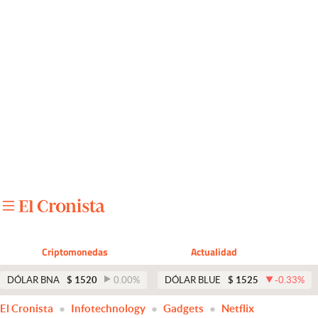
Últimas noticias
Dólar
Members
Economía y Política
Finanzas y Mercados
Mercados Online
Negocios
Columnistas
Criptomonedas
Actualidad
Otras secciones
DÓLAR BNA
$
1520
0.00
%
DÓLAR BLUE
$
1525
-0.33
%
Apertura
El Cronista
Infotechnology
Gadgets
Netflix