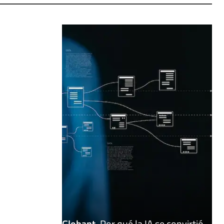
Globant
.
Por qué la IA se convirtió