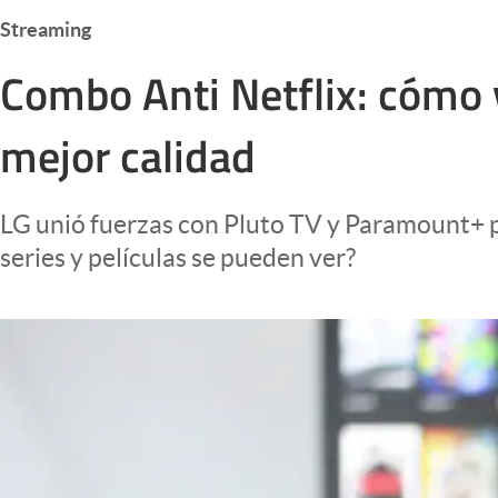
Infotechnology
Streaming
Clase
Combo Anti Netflix: cómo 
Clima
mejor calidad
Mundial 2026
Eventos Corporativos
LG unió fuerzas con Pluto TV y Paramount+ p
El Cronista Studio
series y películas se pueden ver?
Mediakit
abre en nueva pestaña