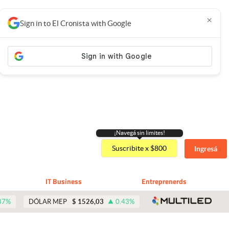
×
Sign in to El Cronista with Google
¡Navegá sin limites!
Suscribite x $800
Ingresá
IT Business
Entreprenerds
abre 
87
%
DÓLAR MEP
$
1526,03
0.43
%