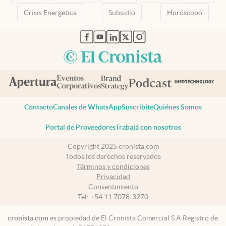
Crisis Energetica
Subsidio
Horóscopo
abre en nueva pestaña
abre en nueva pestaña
abre en nueva pestaña
abre en nueva pestaña
abre en nueva pestaña
Contacto
Canales de WhatsApp
Suscribite
Quiénes Somos
Portal de Proveedores
Trabajá con nosotros
Copyright 2025 cronista.com
Todos los derechos reservados
Términos y condiciones
Privacidad
Consentimiento
Tel:
+54 11 7078-3270
cronista.com
es propiedad de El Cronista Comercial S.A Registro de