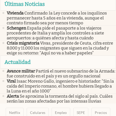
Últimas Noticias
Vivienda
Confirmado: la Ley concede a los inquilinos
permanecer hasta 5 años en la vivienda, aunque el
contrato firmado sea por menos tiempo
Schengen
España pide el pasaporte a los viajeros
procedentes de Italia y amplía los controles a siete
aeropuertos: a quiénes afecta y hasta cuándo
Crisis migratoria
Vivas, presidente de Ceuta, cifra entre
8.000 y 11.000 los migrantes que siguen en la ciudad y
exige su retorno: “Aquí no va a haber papeles”
Actualidad
Avance militar
Partirá el nuevo submarino de la Armada:
fue construido en el país y es un orgullo nacional
Viral
Isaac Moreno Gallo, ingeniero e historiador: “Sin la
caída del Imperio romano, el hombre hubiera llegado a
la Luna en el año 1000”
Alerta
Se aproxima la tormenta del siglo al país. Cuáles
serán las zonas afectadas por las intensas lluvias
Netflix
Celulares
Empleo
SEPE
Precios