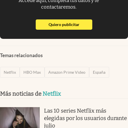
Accede aquí, completa tus datos y te
contactaremos.
abre en nueva pestaña
Quiero publicitar
Temas relacionados
Netflix
HBO Max
Amazon Prime Video
España
Más noticias de
Netflix
Las 10 series Netflix más
elegidas por los usuarios durante
julio