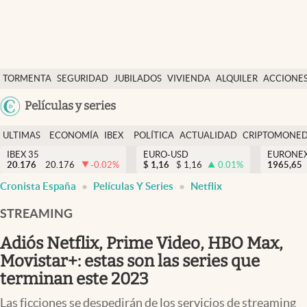
Últimas Noticias
TORMENTA
SEGURIDAD
JUBILADOS
VIVIENDA
ALQUILER
ACCIONE
Economía y finanzas
SOCIAL
Argentina
Películas y series
Política
España
Actualidad
ULTIMAS
ECONOMÍA
IBEX
POLÍTICA
ACTUALIDAD
CRIPTOMONE
México
NOTICIAS
Y
Y
IBEX 35
EURO-USD
EURONE
Criptomonedas
20.176
20.176
-0.02
%
$
1,16
$
1,16
0.01
%
USA
1965,65
FINANZAS
EURO
Cronista España
Películas Y Series
Netflix
Colombia
España
Uruguay
STREAMING
Adiós Netflix, Prime Video, HBO Max,
Movistar+: estas son las series que
terminan este 2023
Las ficciones se despedirán de los servicios de streaming