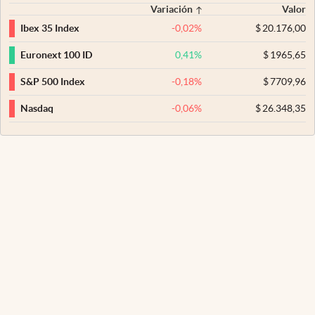
Variación
Valor
-0,02
%
$
20.176,00
Ibex 35 Index
0,41
%
$
1965,65
Euronext 100 ID
-0,18
%
$
7709,96
S&P 500 Index
-0,06
%
$
26.348,35
Nasdaq