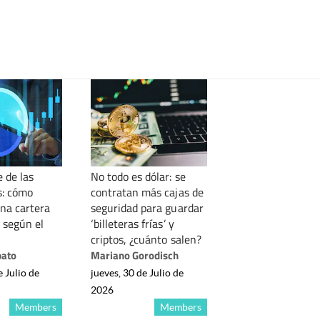
 de las
No todo es dólar: se
s: cómo
contratan más cajas de
una cartera
seguridad para guardar
 según el
‘billeteras frías’ y
criptos, ¿cuánto salen?
bato
Mariano Gorodisch
e Julio de
jueves, 30 de Julio de
2026
Members
Members