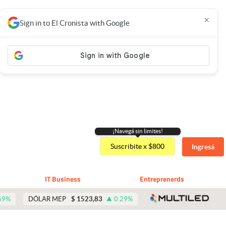
×
Sign in to El Cronista with Google
¡Navegá sin limites!
Suscribite x $800
Ingresá
IT Business
Entreprenerds
abre 
69
%
DÓLAR MEP
$
1523,83
0.29
%