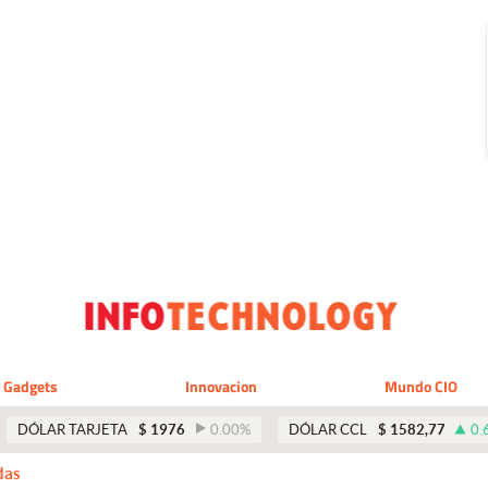
Gadgets
Innovacion
Mundo CIO
DÓLAR TARJETA
$
1976
0.00
%
DÓLAR CCL
$
1582,77
0.
das