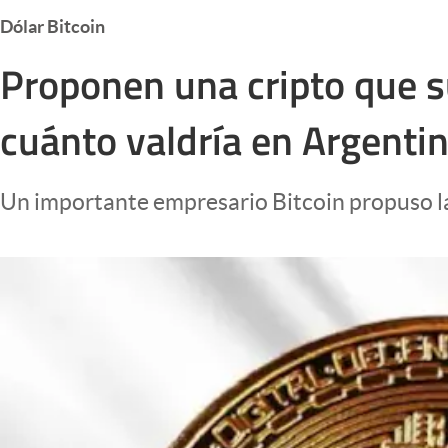
Infotechnology
Dólar Bitcoin
Clase
Proponen una cripto que s
Clima
cuánto valdría en Argenti
Mundial 2026
Eventos Corporativos
Un importante empresario Bitcoin propuso la 
El Cronista Studio
Mediakit
abre en nueva pestaña