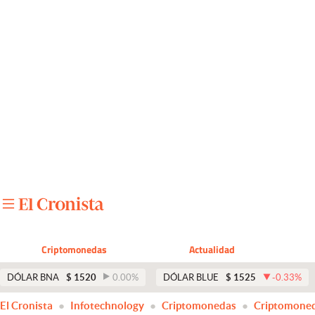
Últimas noticias
Dólar
Members
Economía y Política
Finanzas y Mercados
Mercados Online
Negocios
Columnistas
Criptomonedas
Actualidad
Otras secciones
DÓLAR BNA
$
1520
0.00
%
DÓLAR BLUE
$
1525
-0.33
%
Apertura
El Cronista
Infotechnology
Criptomonedas
Criptomone