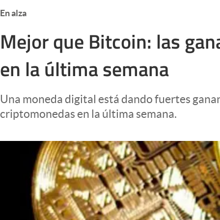
Infotechnology
En alza
Clase
Mejor que Bitcoin: las ga
Clima
en la última semana
Mundial 2026
Eventos Corporativos
Una moneda digital está dando fuertes gananc
El Cronista Studio
criptomonedas en la última semana.
Mediakit
abre en nueva pestaña