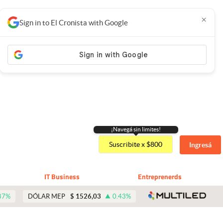
×
Sign in to El Cronista with Google
¡Navegá sin limites!
Suscribite x $800
Ingresá
IT Business
Entreprenerds
abre 
87
%
DÓLAR MEP
$
1526,03
0.43
%