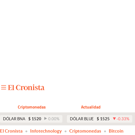
Últimas noticias
Dólar
Members
Economía y Política
Finanzas y Mercados
Mercados Online
Negocios
Columnistas
Criptomonedas
Actualidad
Otras secciones
DÓLAR BNA
$
1520
0.00
%
DÓLAR BLUE
$
1525
-0.33
%
Apertura
El Cronista
Infotechnology
Criptomonedas
Bitcoin