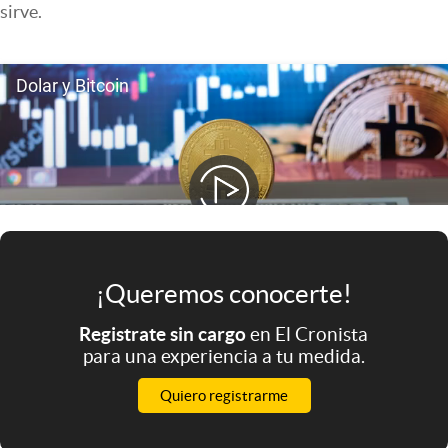
sirve.
Infotechnology
Clase
Clima
Mundial 2026
Eventos Corporativos
El Cronista Studio
Mediakit
abre en nueva pestaña
¡Queremos conocerte!
Argentina
Registrate sin cargo
en El Cronista
para una experiencia a tu medida.
Quiero registrarme