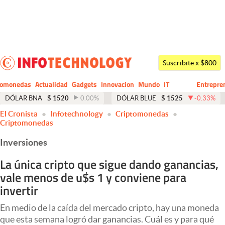
Últimas noticias
Dólar
Suscribite x $800
Members
tomonedas
Actualidad
Gadgets
Innovacion
Mundo
IT
Entrepre
CIO
Business
Economía y Política
DÓLAR BNA
$
1520
0.00
%
DÓLAR BLUE
$
1525
-0.33
%
El Cronista
Infotechnology
Criptomonedas
Finanzas y Mercados
Criptomonedas
Mercados Online
Inversiones
Negocios
La única cripto que sigue dando ganancias,
vale menos de u$s 1 y conviene para
Columnistas
invertir
Otras secciones
En medio de la caída del mercado cripto, hay una moneda
Apertura
que esta semana logró dar ganancias. Cuál es y para qué