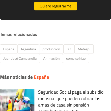
Quiero registrarme
Temas relacionados
España
Argentina
producción
3D
Metegol
Juan José Campanella
Animación
como se hizo
Más noticias de
España
Seguridad Social paga el subsidio
mensual que pueden cobrar las
amas de casa sin pensión