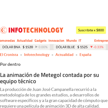
Últimas noticias
Dólar
Suscribite x $800
Members
tomonedas
Actualidad
Gadgets
Innovacion
Mundo
IT
Entrepre
CIO
Business
Economía y Política
DÓLAR BNA
$
1520
0.00
%
DÓLAR BLUE
$
1525
-0.33
%
El Cronista
Infotechnology
Actualidad
España
Finanzas y Mercados
Por dentro
Mercados Online
La animación de Metegol contada por su
Negocios
equipo técnico
Columnistas
La producción de Juan José Campanella recurrió a la
Otras secciones
metodología de los grandes estudios, a desarrollos de
software específicos y a la gran capacidad de cómputo que
Apertura
requiere una película de animación 3D de alta calidad.