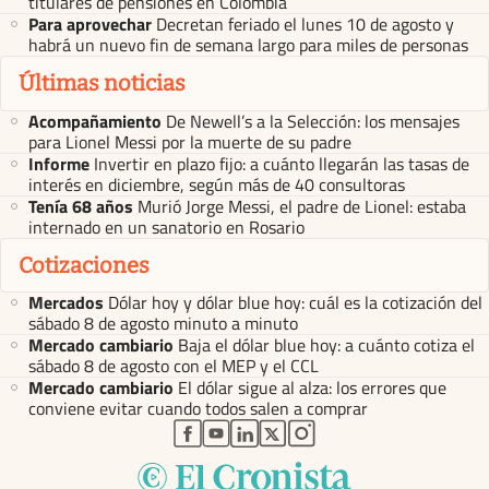
titulares de pensiones en Colombia
Para aprovechar
Decretan feriado el lunes 10 de agosto y
habrá un nuevo fin de semana largo para miles de personas
Últimas noticias
Acompañamiento
De Newell’s a la Selección: los mensajes
para Lionel Messi por la muerte de su padre
Informe
Invertir en plazo fijo: a cuánto llegarán las tasas de
interés en diciembre, según más de 40 consultoras
Tenía 68 años
Murió Jorge Messi, el padre de Lionel: estaba
internado en un sanatorio en Rosario
Cotizaciones
Mercados
Dólar hoy y dólar blue hoy: cuál es la cotización del
sábado 8 de agosto minuto a minuto
Mercado cambiario
Baja el dólar blue hoy: a cuánto cotiza el
sábado 8 de agosto con el MEP y el CCL
Mercado cambiario
El dólar sigue al alza: los errores que
conviene evitar cuando todos salen a comprar
abre en nueva pestaña
abre en nueva pestaña
abre en nueva pestaña
abre en nueva pestaña
abre en nueva pestaña