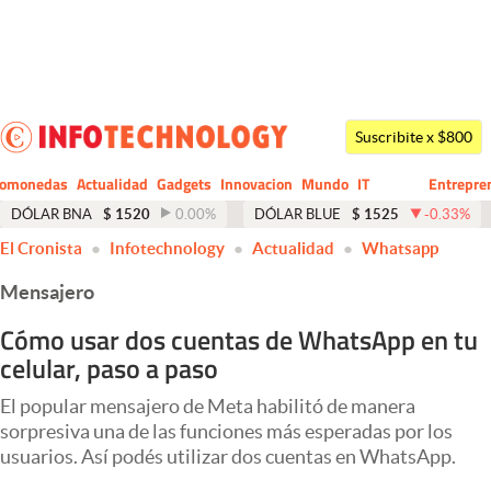
Últimas noticias
Dólar
Suscribite x $800
Members
tomonedas
Actualidad
Gadgets
Innovacion
Mundo
IT
Entrepre
CIO
Business
Economía y Política
DÓLAR BNA
$
1520
0.00
%
DÓLAR BLUE
$
1525
-0.33
%
El Cronista
Infotechnology
Actualidad
Whatsapp
Finanzas y Mercados
Mensajero
Mercados Online
Cómo usar dos cuentas de WhatsApp en tu
Negocios
celular, paso a paso
Columnistas
El popular mensajero de Meta habilitó de manera
Otras secciones
sorpresiva una de las funciones más esperadas por los
usuarios. Así podés utilizar dos cuentas en WhatsApp.
Apertura