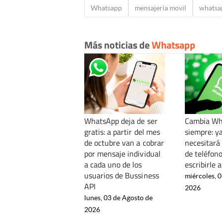
Whatsapp
mensajería movil
whatsa
Más noticias de
Whatsapp
WhatsApp deja de ser
Cambia Wh
gratis: a partir del mes
siempre: y
de octubre van a cobrar
necesitará
por mensaje individual
de teléfon
a cada uno de los
escribirle 
usuarios de Bussiness
miércoles, 0
API
2026
lunes, 03 de Agosto de
2026