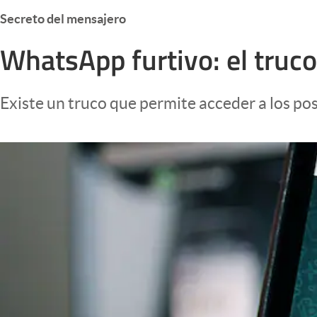
Infotechnology
Secreto del mensajero
Clase
WhatsApp furtivo: el truco
Clima
Mundial 2026
Existe un truco que permite acceder a los po
Eventos Corporativos
El Cronista Studio
Mediakit
abre en nueva pestaña