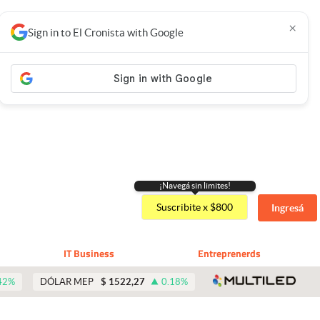
×
Sign in to El Cronista with Google
¡Navegá sin limites!
Suscribite x $800
Ingresá
IT Business
Entreprenerds
abre 
42
%
DÓLAR MEP
$
1522,27
0.18
%