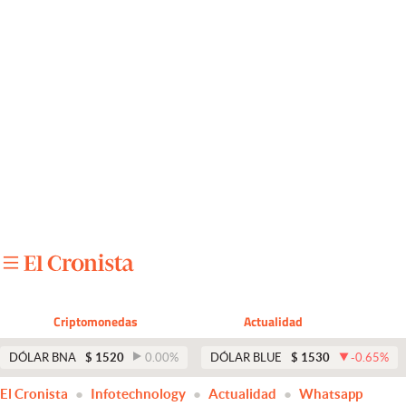
Últimas noticias
Dólar
Members
Economía y Política
Finanzas y Mercados
Mercados Online
Negocios
Columnistas
Criptomonedas
Actualidad
Otras secciones
DÓLAR BNA
$
1520
0.00
%
DÓLAR BLUE
$
1530
-0.65
%
Apertura
El Cronista
Infotechnology
Actualidad
Whatsapp