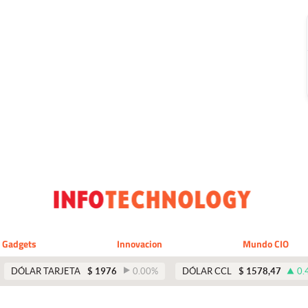
Gadgets
Innovacion
Mundo CIO
DÓLAR TARJETA
$
1976
0.00
%
DÓLAR CCL
$
1578,47
0.