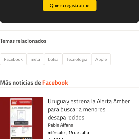
Quiero registrarme
Temas relacionados
Facebook
meta
bolsa
Tecnología
Apple
Más noticias de
Facebook
Uruguay estrena la Alerta Amber
para buscar a menores
desaparecidos
Pablo Alfano
miércoles, 15 de Julio