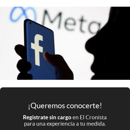
Infotechnology
Clase
Clima
Mundial 2026
Eventos Corporativos
El Cronista Studio
Mediakit
abre en nueva pestaña
Argentina
¡Queremos conocerte!
Registrate sin cargo
en El Cronista
para una experiencia a tu medida.