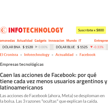
Últimas noticias
Dólar
Suscribite x $800
Members
tomonedas
Actualidad
Gadgets
Innovacion
Mundo
IT
Entrepre
CIO
Business
Economía y Política
DÓLAR BNA
$
1520
0.00
%
DÓLAR BLUE
$
1525
-0.33
%
El Cronista
Infotechnology
Actualidad
Facebook
Finanzas y Mercados
Empresas tecnológicas
Mercados Online
Caen las acciones de Facebook: por qué
Negocios
tiene cada vez menos usuarios argentinos y
Columnistas
latinoamericanos
Otras secciones
Las acciones de Facebook (ahora, Meta) se desploman en
la bolsa. Las 3 razones "ocultas" que explican la caída.
Apertura