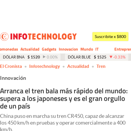
Últimas noticias
Dólar
Suscribite x $800
Members
tomonedas
Actualidad
Gadgets
Innovacion
Mundo
IT
Entrepre
CIO
Business
Economía y Política
DÓLAR BNA
$
1520
0.00
%
DÓLAR BLUE
$
1525
-0.33
%
El Cronista
Infotechnology
Actualidad
Tren
Finanzas y Mercados
Innovación
Mercados Online
Arranca el tren bala más rápido del mundo:
Negocios
supera a los japoneses y es el gran orgullo
Columnistas
de un país
Otras secciones
China puso en marcha su tren CR450, capaz de alcanzar
los 450 km/h en pruebas y operar comercialmente a 400
Apertura
km/h.