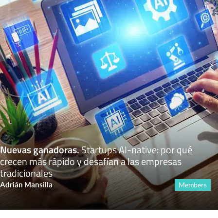
Nuevas ganadoras
.
Startups AI-native: por qué
crecen más rápido y desafían a las empresas
tradicionales
Adrián Mansilla
Members