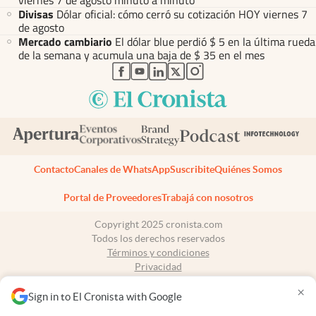
Divisas
Dólar oficial: cómo cerró su cotización HOY viernes 7
de agosto
Mercado cambiario
El dólar blue perdió $ 5 en la última rueda
de la semana y acumula una baja de $ 35 en el mes
abre en nueva pestaña
abre en nueva pestaña
abre en nueva pestaña
abre en nueva pestaña
abre en nueva pestaña
Contacto
Canales de WhatsApp
Suscribite
Quiénes Somos
Portal de Proveedores
Trabajá con nosotros
Copyright 2025 cronista.com
Todos los derechos reservados
Términos y condiciones
Privacidad
Consentimiento
×
Tel:
+54 11 7078-3270
Sign in to El Cronista with Google