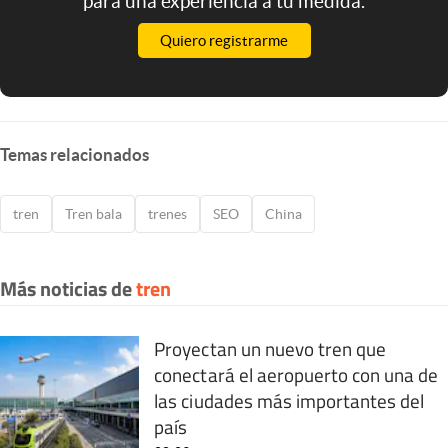
para una experiencia a tu medida.
Quiero registrarme
Temas relacionados
tren
Tren bala
trenes
SEO
China
Más noticias de
tren
Proyectan un nuevo tren que
conectará el aeropuerto con una de
las ciudades más importantes del
país