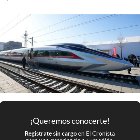
Infotechnology
Clase
Clima
Mundial 2026
Eventos Corporativos
El Cronista Studio
Mediakit
abre en nueva pestaña
Argentina
¡Queremos conocerte!
Registrate sin cargo
en El Cronista