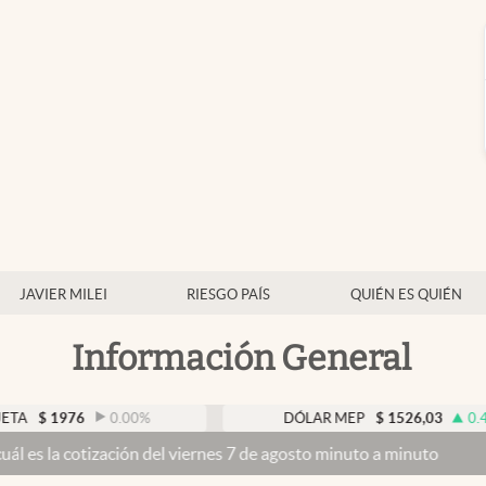
JAVIER MILEI
RIESGO PAÍS
QUIÉN ES QUIÉN
Información General
76
0.00
%
DÓLAR MEP
$
1526,03
0.43
%
zación del viernes 7 de agosto minuto a minuto