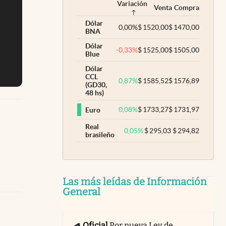
Variación
Venta
Compra
Dólar
0,00
%
$
1520,00
$
1470,00
BNA
Dólar
-0,33
%
$
1525,00
$
1505,00
Blue
Dólar
CCL
0,87
%
$
1585,52
$
1576,89
(GD30,
48 hs)
0,08
%
$
1733,27
$
1731,97
Euro
Real
0,05
%
$
295,03
$
294,82
brasileño
Las más leídas de Información
General
Oficial
Por nueva Ley de