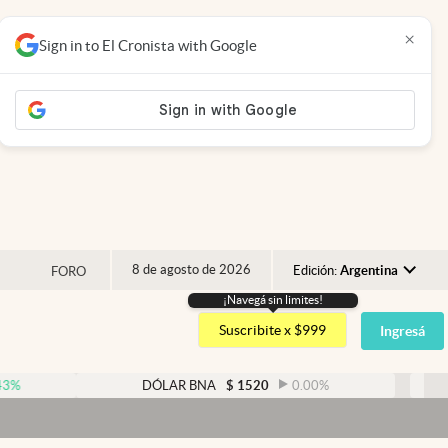
×
Sign in to El Cronista with Google
8 de agosto de 2026
Edición:
Argentina
FORO
¡Navegá sin limites!
Argentina
Suscribite x $999
Ingresá
España
México
DÓLAR BNA
$
1520
0.00
%
DÓLAR
USA
Colombia