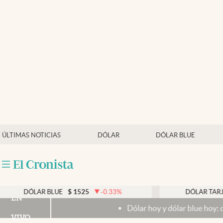
Últimas noticias
Dólar
Members
Economía y Política
Finanzas y Mercados
Mercados Online
ÚLTIMAS NOTICIAS
DÓLAR
DÓLAR BLUE
Negocios
Columnistas
Otras secciones
LAR BLUE
$
1525
-0.33
%
DÓLAR TARJETA
$
19
EN
Dólar hoy y dólar blue hoy: cuál es la coti
Apertura
VIVO