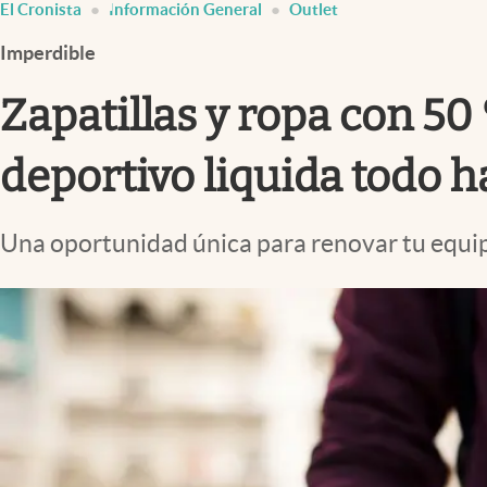
El Cronista
Información General
Outlet
Infotechnology
Imperdible
Clase
Clima
Zapatillas y ropa con 50 
Mundial 2026
deportivo liquida todo h
Eventos Corporativos
El Cronista Studio
Una oportunidad única para renovar tu equipo
Mediakit
abre en nueva pestaña