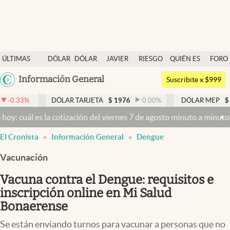
Últimas noticias
ÚLTIMAS
DÓLAR
DÓLAR
JAVIER
RIESGO
QUIÉN ES
FORO
Dólar
NOTICIAS
BLUE
MILEI
PAÍS
QUIÉN
Argentina
Información General
Members
Suscribite x $999
España
Economía y Política
DÓLAR TARJETA
$
1976
0.00
%
DÓLAR MEP
$
1526,03
0.
México
la cotización del viernes 7 de agosto minuto a minuto
Dólar hoy y d
Finanzas y Mercados
USA
El Cronista
Información General
Dengue
Mercados Online
Colombia
Uruguay
Vacunación
Negocios
Vacuna contra el Dengue: requisitos e
Columnistas
inscripción online en Mi Salud
Otras secciones
Bonaerense
Apertura
Se están enviando turnos para vacunar a personas que no