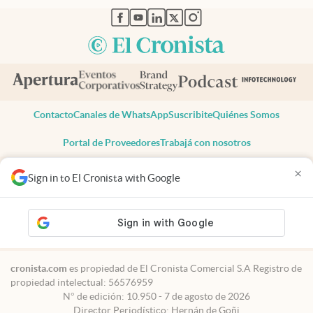
abre en nueva pestaña
abre en nueva pestaña
abre en nueva pestaña
abre en nueva pestaña
abre en nueva pestaña
Contacto
Canales de WhatsApp
Suscribite
Quiénes Somos
Portal de Proveedores
Trabajá con nosotros
Copyright 2025 cronista.com
×
Sign in to El Cronista with Google
Todos los derechos reservados
Términos y condiciones
Privacidad
Consentimiento
Tel:
+54 11 7078-3270
cronista.com
es propiedad de El Cronista Comercial S.A Registro de
propiedad intelectual: 56576959
N° de edición: 10.950 - 7 de agosto de 2026
Director Periodístico: Hernán de Goñi