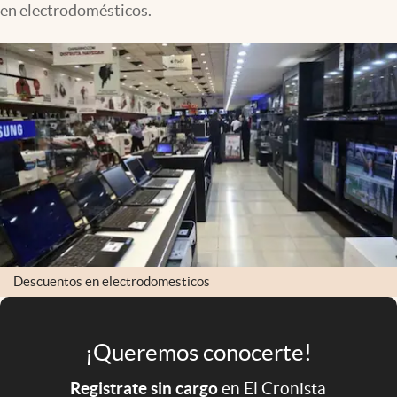
en electrodomésticos.
Infotechnology
Clase
Clima
Mundial 2026
Eventos Corporativos
El Cronista Studio
Mediakit
abre en nueva pestaña
Argentina
Descuentos en electrodomesticos
¡Queremos conocerte!
Registrate sin cargo
en El Cronista