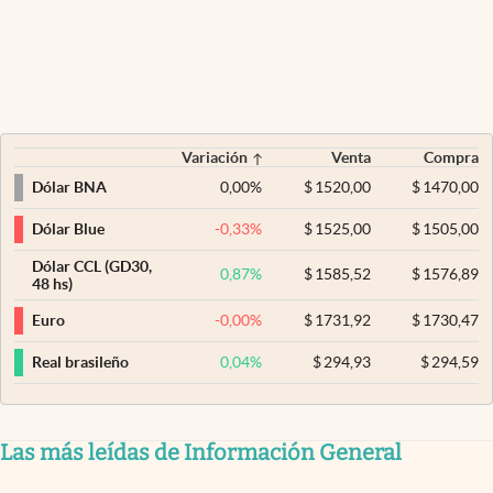
Variación
Venta
Compra
0,00
%
$
1520,00
$
1470,00
Dólar BNA
-0,33
%
$
1525,00
$
1505,00
Dólar Blue
Dólar CCL (GD30,
0,87
%
$
1585,52
$
1576,89
48 hs)
-0,00
%
$
1731,92
$
1730,47
Euro
0,04
%
$
294,93
$
294,59
Real brasileño
Las más leídas de Información General