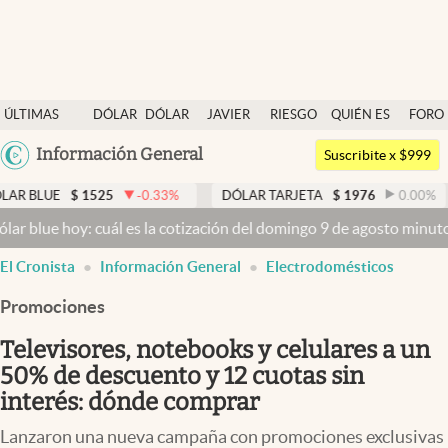
Últimas noticias
ÚLTIMAS
DÓLAR
DÓLAR
JAVIER
RIESGO
QUIÉN ES
FORO
Dólar
NOTICIAS
BLUE
MILEI
PAÍS
QUIÉN
Argentina
Información General
Members
Suscribite x $999
España
Economía y Política
$
1525
-0.33
%
DÓLAR TARJETA
$
1976
0.00
%
DÓLAR 
México
y: cuál es la cotización del domingo 9 de agosto minuto a minuto
D
Finanzas y Mercados
USA
El Cronista
Información General
Electrodomésticos
Mercados Online
Colombia
Uruguay
Promociones
Negocios
Televisores, notebooks y celulares a un
Columnistas
50% de descuento y 12 cuotas sin
Otras secciones
interés: dónde comprar
Apertura
Lanzaron una nueva campaña con promociones exclusivas