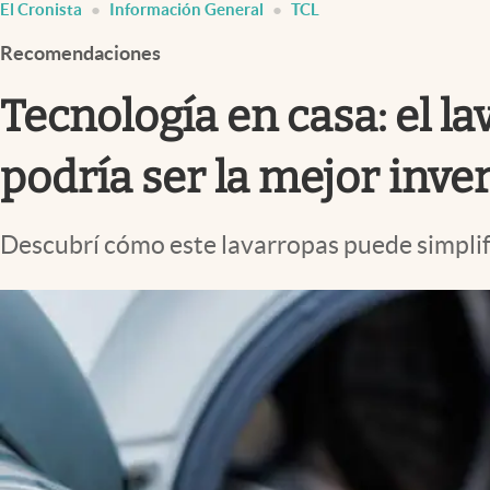
El Cronista
Información General
TCL
Infotechnology
Recomendaciones
Clase
Clima
Tecnología en casa: el l
Mundial 2026
podría ser la mejor inve
Eventos Corporativos
El Cronista Studio
Descubrí cómo este lavarropas puede simplif
Mediakit
abre en nueva pestaña