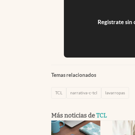
Registrate sin
Temas relacionados
TCL
narrativa-c-tcl
lavarropas
Más noticias de
TCL