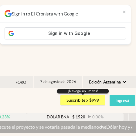
×
Sign in to El Cronista with Google
7 de agosto de 2026
Edición:
Argentina
FORO
¡Navegá sin limites!
Argentina
Suscribite x $999
Ingresá
España
México
DÓLAR BNA
$
1520
0.00
%
DÓ
USA
yecto y se votaría pasada la medianoche
Dólar hoy y dólar blue hoy:
Colombia