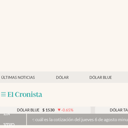
Últimas noticias
Dólar
Members
Economía y Política
Finanzas y Mercados
Mercados Online
ÚLTIMAS NOTICIAS
DÓLAR
DÓLAR BLUE
Negocios
Columnistas
Otras secciones
DÓLAR BLUE
$
1530
-0.65
%
DÓLAR TARJETA
EN
 hoy: cuál es la cotización del jueves 6 de agosto minuto a minuto
P
Apertura
VIVO