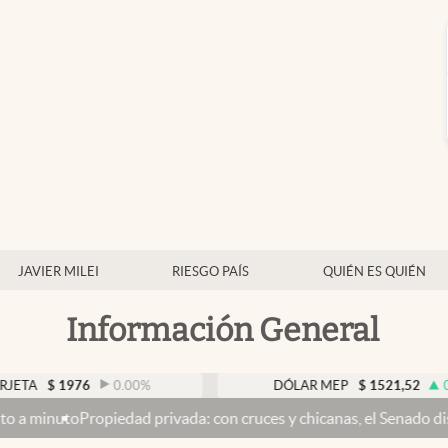
JAVIER MILEI
RIESGO PAÍS
QUIÉN ES QUIÉN
Información General
$
1976
0.00
%
DÓLAR MEP
$
1521,52
0.23
%
ropiedad privada: con cruces y chicanas, el Senado discute el pro