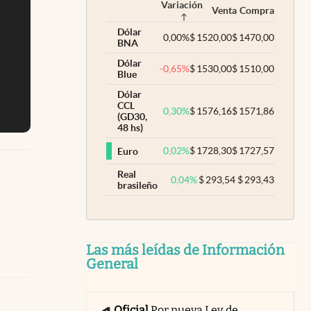
Variación
Venta
Compra
Dólar
0,00
%
$
1520,00
$
1470,00
BNA
Dólar
-0,65
%
$
1530,00
$
1510,00
Blue
Dólar
CCL
0,30
%
$
1576,16
$
1571,86
(GD30,
48 hs)
0,02
%
$
1728,30
$
1727,57
Euro
Real
0,04
%
$
293,54
$
293,43
brasileño
Las más leídas de Información
General
Oficial
Por nueva Ley de