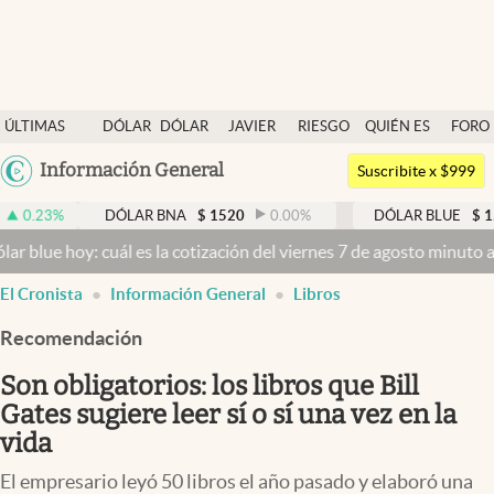
Últimas noticias
ÚLTIMAS
DÓLAR
DÓLAR
JAVIER
RIESGO
QUIÉN ES
FORO
Dólar
NOTICIAS
BLUE
MILEI
PAÍS
QUIÉN
Argentina
Información General
Members
Suscribite x $999
España
Economía y Política
DÓLAR BNA
$
1520
0.00
%
DÓLAR BLUE
$
1530
-0.65
México
: cuál es la cotización del viernes 7 de agosto minuto a minuto
Dóla
Finanzas y Mercados
USA
El Cronista
Información General
Libros
Mercados Online
Colombia
Uruguay
Recomendación
Negocios
Son obligatorios: los libros que Bill
Columnistas
Gates sugiere leer sí o sí una vez en la
Otras secciones
vida
Apertura
El empresario leyó 50 libros el año pasado y elaboró una