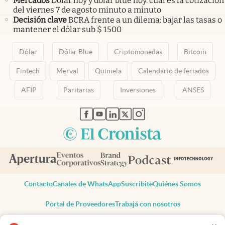
Mercados
Dólar hoy y dólar blue hoy: cuál es la cotización
del viernes 7 de agosto minuto a minuto
Decisión clave
BCRA frente a un dilema: bajar las tasas o
mantener el dólar sub $ 1500
Dólar
Dólar Blue
Criptomonedas
Bitcoin
Fintech
Merval
Quiniela
Calendario de feriados
AFIP
Paritarias
Inversiones
ANSES
abre en nueva pestaña
abre en nueva pestaña
abre en nueva pestaña
abre en nueva pestaña
abre en nueva pestaña
Contacto
Canales de WhatsApp
Suscribite
Quiénes Somos
Portal de Proveedores
Trabajá con nosotros
Copyright 2025 cronista.com