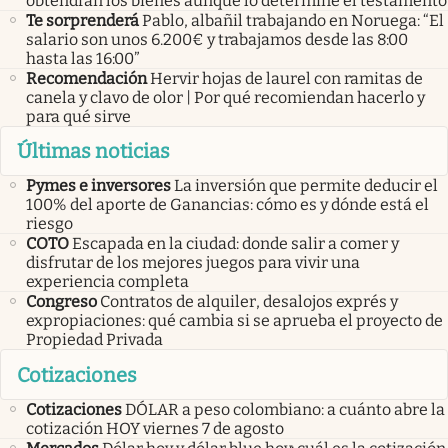
obtendrán los bienes aunque lo determine el testamento
Te sorprenderá
Pablo, albañil trabajando en Noruega: “El
salario son unos 6.200€ y trabajamos desde las 8:00
hasta las 16:00”
Recomendación
Hervir hojas de laurel con ramitas de
canela y clavo de olor | Por qué recomiendan hacerlo y
para qué sirve
Últimas noticias
Pymes e inversores
La inversión que permite deducir el
100% del aporte de Ganancias: cómo es y dónde está el
riesgo
COTO
Escapada en la ciudad: donde salir a comer y
disfrutar de los mejores juegos para vivir una
experiencia completa
Congreso
Contratos de alquiler, desalojos exprés y
expropiaciones: qué cambia si se aprueba el proyecto de
Propiedad Privada
Cotizaciones
Cotizaciones
DÓLAR a peso colombiano: a cuánto abre la
cotización HOY viernes 7 de agosto