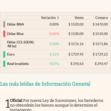
Variación
Venta
Compra
0,00
%
$
1520,00
$
1470,00
Dólar BNA
-0,65
%
$
1530,00
$
1510,00
Dólar Blue
Dólar CCL (GD30,
0,30
%
$
1576,16
$
1571,86
48 hs)
0,11
%
$
1729,95
$
1729,22
Euro
0,07
%
$
293,63
$
293,47
Real brasileño
Las más leídas de Información General
1
Oficial
Por nueva Ley de Sucesiones, los herederos
no obtendrán los bienes aunque lo determine el
testamento