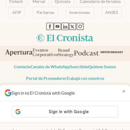
Fintech
Merval
Quiniela
Calendario de feriados
AFIP
Paritarias
Inversiones
ANSES
abre en nueva pestaña
abre en nueva pestaña
abre en nueva pestaña
abre en nueva pestaña
abre en nueva pestaña
Contacto
Canales de WhatsApp
Suscribite
Quiénes Somos
Portal de Proveedores
Trabajá con nosotros
Copyright 2025 cronista.com
×
Sign in to El Cronista with Google
Todos los derechos reservados
Términos y condiciones
Privacidad
Consentimiento
Tel:
+54 11 7078-3270