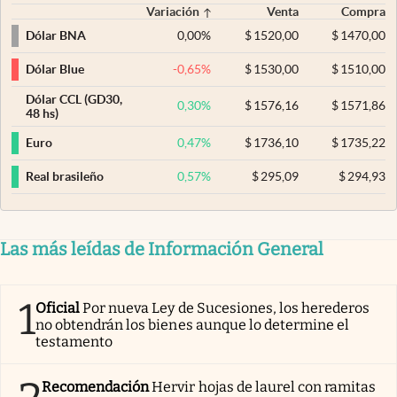
Variación
Venta
Compra
0,00
%
$
1520,00
$
1470,00
Dólar BNA
-0,65
%
$
1530,00
$
1510,00
Dólar Blue
Dólar CCL (GD30,
0,30
%
$
1576,16
$
1571,86
48 hs)
0,47
%
$
1736,10
$
1735,22
Euro
0,57
%
$
295,09
$
294,93
Real brasileño
Las más leídas de Información General
1
Oficial
Por nueva Ley de Sucesiones, los herederos
no obtendrán los bienes aunque lo determine el
testamento
Recomendación
Hervir hojas de laurel con ramitas