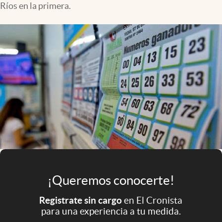
Ríos en la primera.
Infotechnology
Clase
Clima
Mundial 2026
Eventos Corporativos
El Cronista Studio
Mediakit
abre en nueva pestaña
Argentina
¡Queremos conocerte!
Registrate sin cargo
en El Cronista
para una experiencia a tu medida.