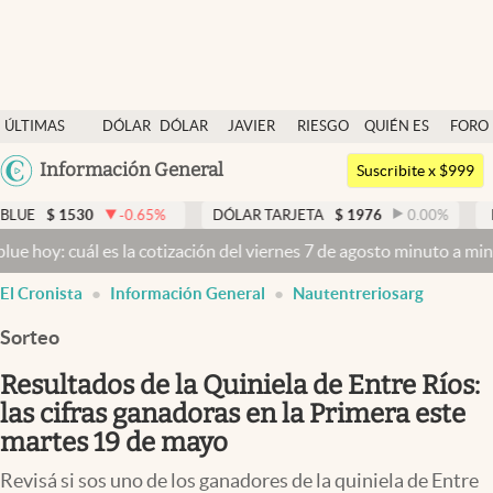
Últimas noticias
ÚLTIMAS
DÓLAR
DÓLAR
JAVIER
RIESGO
QUIÉN ES
FORO
Dólar
NOTICIAS
BLUE
MILEI
PAÍS
QUIÉN
Argentina
Información General
Members
Suscribite x $999
España
Economía y Política
-0.65
%
DÓLAR TARJETA
$
1976
0.00
%
DÓLAR MEP
$
15
México
 la cotización del viernes 7 de agosto minuto a minuto
Dólar hoy y d
Finanzas y Mercados
USA
El Cronista
Información General
Nautentreriosarg
Mercados Online
Colombia
Uruguay
Sorteo
Negocios
Resultados de la Quiniela de Entre Ríos:
Columnistas
las cifras ganadoras en la Primera este
Otras secciones
martes 19 de mayo
Apertura
Revisá si sos uno de los ganadores de la quiniela de Entre