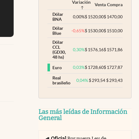
Variación
Venta
Compra
Dólar
0,00
%
$
1520,00
$
1470,00
BNA
Dólar
-0,65
%
$
1530,00
$
1510,00
Blue
Dólar
CCL
0,30
%
$
1576,16
$
1571,86
(GD30,
48 hs)
0,03
%
$
1728,60
$
1727,87
Euro
Real
0,04
%
$
293,54
$
293,43
brasileño
Las más leídas de Información
General
Oficial
Por nueva Ley de