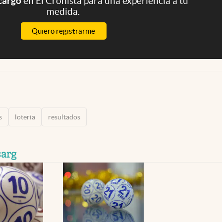
 cargo
en El Cronista para una experiencia a tu
medida.
Quiero registrarme
s
loteria
resultados
sarg