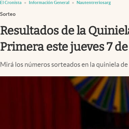
El Cronista
Información General
Nautentreriosarg
Infotechnology
Sorteo
Clase
Clima
Resultados de la Quiniela
Mundial 2026
Primera este jueves 7 d
Eventos Corporativos
El Cronista Studio
Mirá los números sorteados en la quiniela de
Mediakit
abre en nueva pestaña