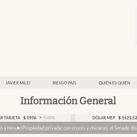
JAVIER MILEI
RIESGO PAÍS
QUIÉN ES QUIÉN
Información General
TA
$
1976
0.00
%
DÓLAR MEP
$
1521,52
0.23
opiedad privada: con cruces y chicanas, el Senado discute el proy