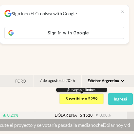
×
Sign in to El Cronista with Google
7 de agosto de 2026
Edición:
Argentina
FORO
¡Navegá sin limites!
Argentina
Suscribite x $999
Ingresá
España
México
%
DÓLAR BNA
$
1520
0.00
%
USA
ecto y se votaría pasada la medianoche
Dólar hoy y dólar blue hoy: 
Colombia