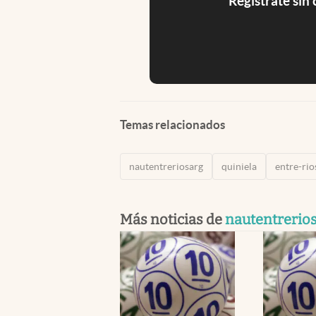
Registrate sin
Temas relacionados
nautentreriosarg
quiniela
entre-rio
Más noticias de
nautentrerio