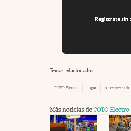
Registrate sin
Temas relacionados
COTO Electro
hogar
supermercado
Más noticias de
COTO Electro