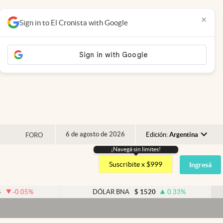
×
Sign in to El Cronista with Google
6 de agosto de 2026
Edición:
Argentina
FORO
¡Navegá sin limites!
Argentina
Suscribite x $999
Ingresá
España
México
%
DÓLAR BNA
$
1520
0.33
%
USA
Colombia