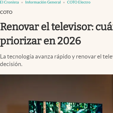
El Cronista
Información General
COTO Electro
Infotechnology
COTO
Clase
Clima
Renovar el televisor: cu
Mundial 2026
priorizar en 2026
Eventos Corporativos
El Cronista Studio
La tecnología avanza rápido y renovar el te
Mediakit
decisión.
abre en nueva pestaña