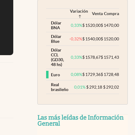
Variación
Venta
Compra
Dólar
0,33
%
$
1520,00
$
1470,00
BNA
Dólar
-0,32
%
$
1540,00
$
1520,00
Blue
Dólar
CCL
0,33
%
$
1578,67
$
1571,43
(GD30,
48 hs)
0,08
%
$
1729,36
$
1728,48
Euro
Real
0,01
%
$
292,18
$
292,02
brasileño
Las más leídas de Información
General