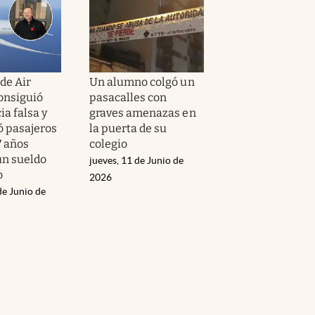
 de Air
Un alumno colgó un
onsiguió
pasacalles con
ia falsa y
graves amenazas en
ó pasajeros
la puerta de su
7 años
colegio
n sueldo
jueves, 11 de Junio de
o
2026
de Junio de