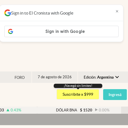
×
Sign in to El Cronista with Google
7 de agosto de 2026
Edición:
Argentina
FORO
¡Navegá sin limites!
Argentina
Suscribite x $999
Ingresá
España
México
43
%
DÓLAR BNA
$
1520
0.00
%
USA
Colombia