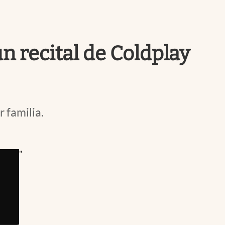
Uruguay
n recital de Coldplay
 familia.
"