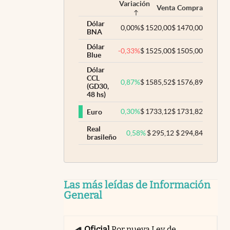
Variación
Venta
Compra
Dólar
0,00
%
$
1520,00
$
1470,00
BNA
Dólar
-0,33
%
$
1525,00
$
1505,00
Blue
Dólar
CCL
0,87
%
$
1585,52
$
1576,89
(GD30,
48 hs)
0,30
%
$
1733,12
$
1731,82
Euro
Real
0,58
%
$
295,12
$
294,84
brasileño
Las más leídas de Información
General
Oficial
Por nueva Ley de