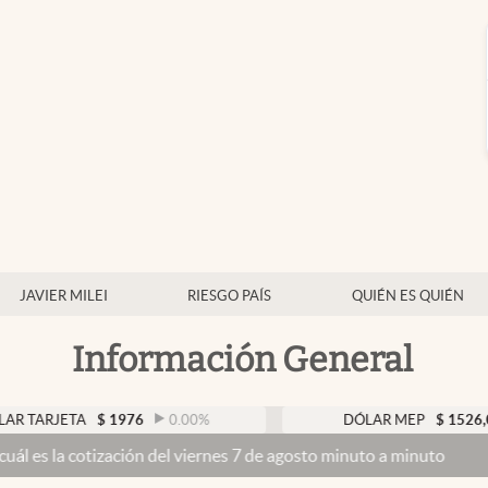
JAVIER MILEI
RIESGO PAÍS
QUIÉN ES QUIÉN
Información General
JETA
$
1976
0.00
%
DÓLAR MEP
$
1526,03
0.
otización del viernes 7 de agosto minuto a minuto