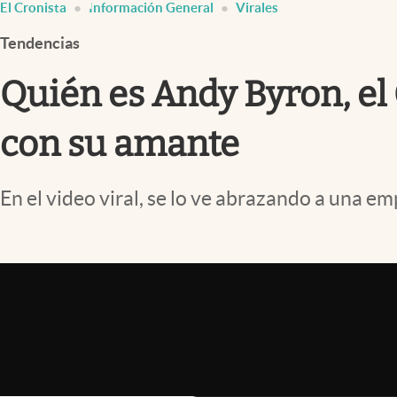
El Cronista
Información General
Virales
Infotechnology
Tendencias
Clase
Clima
Quién es Andy Byron, el 
Mundial 2026
con su amante
Eventos Corporativos
El Cronista Studio
En el video viral, se lo ve abrazando a una e
Mediakit
abre en nueva pestaña