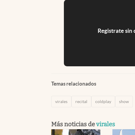
Registrate sin
Temas relacionados
virales
recital
coldplay
show
Más noticias de
virales