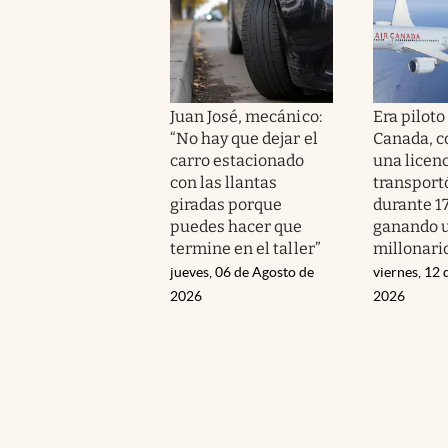
Juan José, mecánico:
Era piloto
“No hay que dejar el
Canada, c
carro estacionado
una licenc
con las llantas
transport
giradas porque
durante 1
puedes hacer que
ganando u
termine en el taller”
millonari
jueves, 06 de Agosto de
viernes, 12 
2026
2026