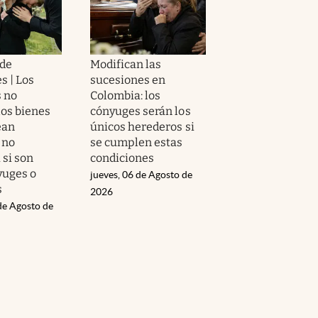
 de
Modifican las
s | Los
sucesiones en
 no
Colombia: los
los bienes
cónyuges serán los
ean
únicos herederos si
 no
se cumplen estas
 si son
condiciones
yuges o
jueves, 06 de Agosto de
s
2026
de Agosto de