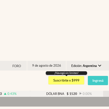
9 de agosto de 2026
Edición:
Argentina
FORO
¡Navegá sin limites!
Argentina
Suscribite x $999
Ingresá
España
México
%
DÓLAR BNA
$
1520
0.00
%
USA
Colombia