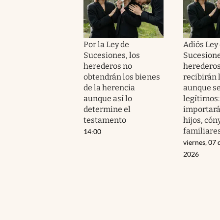
Por la Ley de
Adiós Ley
Sucesiones, los
Sucesione
herederos no
herederos
obtendrán los bienes
recibirán 
de la herencia
aunque s
aunque así lo
legítimos:
determine el
importará
testamento
hijos, cón
familiare
14:00
viernes, 07 
2026