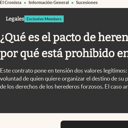
El Cronista
Información General
Sucesiones
Infotechnology
Clase
Legales
Exclusivo Members
Clima
¿Qué es el pacto de heren
Mundial 2026
Eventos Corporativos
por qué está prohibido e
El Cronista Studio
Mediakit
Este contrato pone en tensión dos valores legítimos:
voluntad de quien quiere organizar el destino de su p
abre en nueva pestaña
de los derechos de los herederos forzosos. El caso a