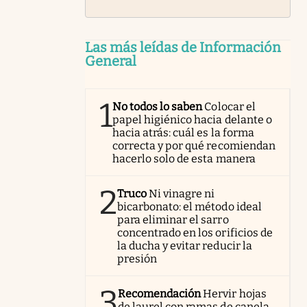
Las más leídas de Información
General
1
No todos lo saben
Colocar el
papel higiénico hacia delante o
hacia atrás: cuál es la forma
correcta y por qué recomiendan
hacerlo solo de esta manera
2
Truco
Ni vinagre ni
bicarbonato: el método ideal
para eliminar el sarro
concentrado en los orificios de
la ducha y evitar reducir la
presión
3
Recomendación
Hervir hojas
de laurel con ramas de canela