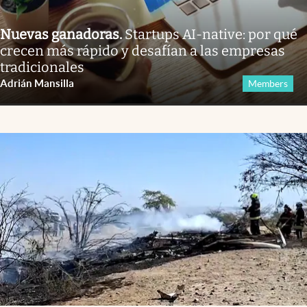
Nuevas ganadoras
.
Startups AI-native: por qué
crecen más rápido y desafían a las empresas
tradicionales
Adrián Mansilla
Members