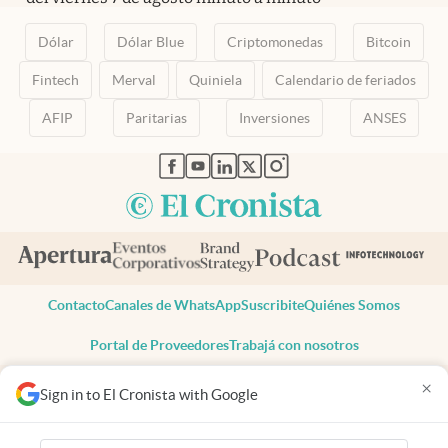
Dólar
Dólar Blue
Criptomonedas
Bitcoin
Fintech
Merval
Quiniela
Calendario de feriados
AFIP
Paritarias
Inversiones
ANSES
abre en nueva pestaña
abre en nueva pestaña
abre en nueva pestaña
abre en nueva pestaña
abre en nueva pestaña
Contacto
Canales de WhatsApp
Suscribite
Quiénes Somos
Portal de Proveedores
Trabajá con nosotros
Copyright 2025 cronista.com
×
Sign in to El Cronista with Google
Todos los derechos reservados
Términos y condiciones
Privacidad