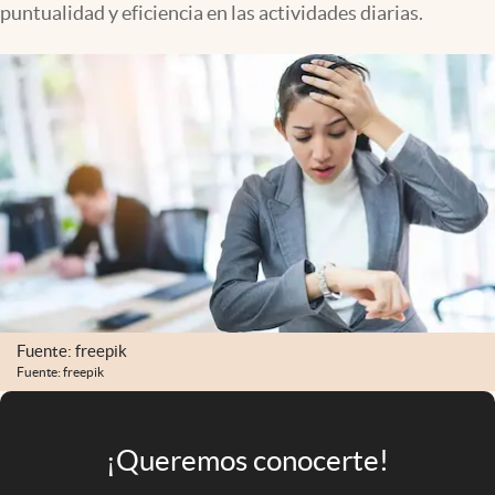
puntualidad y eficiencia en las actividades diarias.
Infotechnology
Clase
Clima
Mundial 2026
Eventos Corporativos
El Cronista Studio
Mediakit
abre en nueva pestaña
Argentina
Fuente: freepik
Fuente: freepik
¡Queremos conocerte!