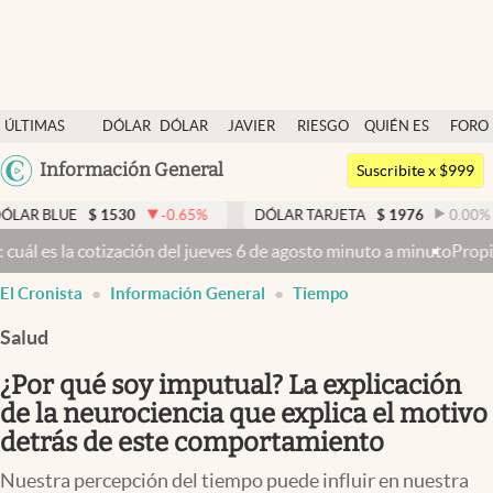
Últimas noticias
ÚLTIMAS
DÓLAR
DÓLAR
JAVIER
RIESGO
QUIÉN ES
FORO
Dólar
NOTICIAS
BLUE
MILEI
PAÍS
QUIÉN
Argentina
Información General
Members
Suscribite x $999
España
Economía y Política
$
1530
-0.65
%
DÓLAR TARJETA
$
1976
0.00
%
DÓLAR
México
l jueves 6 de agosto minuto a minuto
Propiedad privada: con cruces 
Finanzas y Mercados
USA
El Cronista
Información General
Tiempo
Mercados Online
Colombia
Uruguay
Salud
Negocios
¿Por qué soy imputual? La explicación
Columnistas
de la neurociencia que explica el motivo
Otras secciones
detrás de este comportamiento
Apertura
Nuestra percepción del tiempo puede influir en nuestra