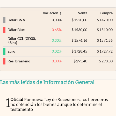
Variación
Venta
Compra
0,00
%
$
1520,00
$
1470,00
Dólar BNA
-0,65
%
$
1530,00
$
1510,00
Dólar Blue
Dólar CCL (GD30,
0,30
%
$
1576,16
$
1571,86
48 hs)
0,02
%
$
1728,45
$
1727,72
Euro
-0,00
%
$
293,40
$
293,30
Real brasileño
Las más leídas de Información General
1
Oficial
Por nueva Ley de Sucesiones, los herederos
no obtendrán los bienes aunque lo determine el
testamento