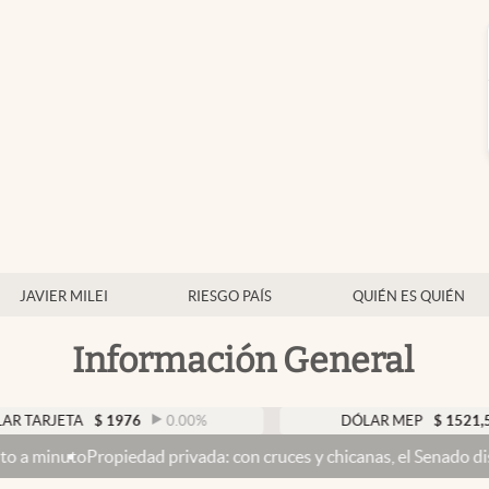
JAVIER MILEI
RIESGO PAÍS
QUIÉN ES QUIÉN
Información General
TA
$
1976
0.00
%
DÓLAR MEP
$
1521,52
0.23
piedad privada: con cruces y chicanas, el Senado discute el proye