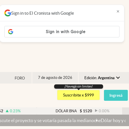
×
Sign in to El Cronista with Google
7 de agosto de 2026
Edición:
Argentina
FORO
¡Navegá sin limites!
Argentina
Suscribite x $999
Ingresá
España
México
%
DÓLAR BNA
$
1520
0.00
%
USA
cto y se votaría pasada la medianoche
Dólar hoy y dólar blue hoy: c
Colombia