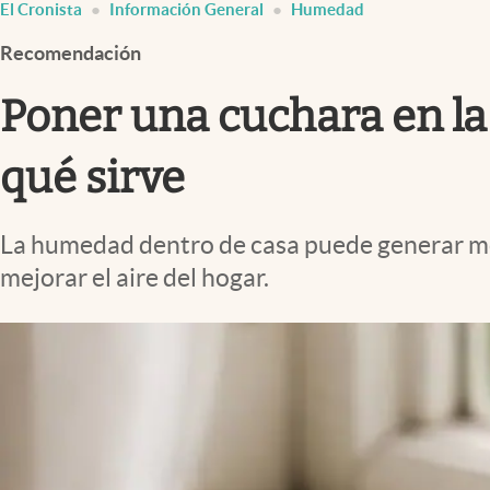
El Cronista
Información General
Humedad
Infotechnology
Recomendación
Clase
Clima
Poner una cuchara en la
Mundial 2026
qué sirve
Eventos Corporativos
El Cronista Studio
La humedad dentro de casa puede generar mo
Mediakit
mejorar el aire del hogar.
abre en nueva pestaña