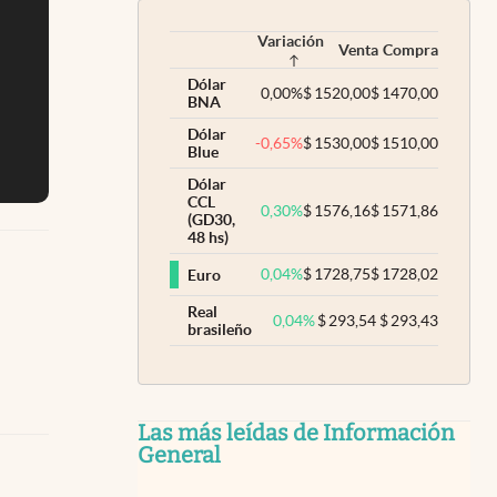
Variación
Venta
Compra
Dólar
0,00
%
$
1520,00
$
1470,00
BNA
Dólar
-0,65
%
$
1530,00
$
1510,00
Blue
Dólar
CCL
0,30
%
$
1576,16
$
1571,86
(GD30,
48 hs)
0,04
%
$
1728,75
$
1728,02
Euro
Real
0,04
%
$
293,54
$
293,43
brasileño
Las más leídas de Información
General