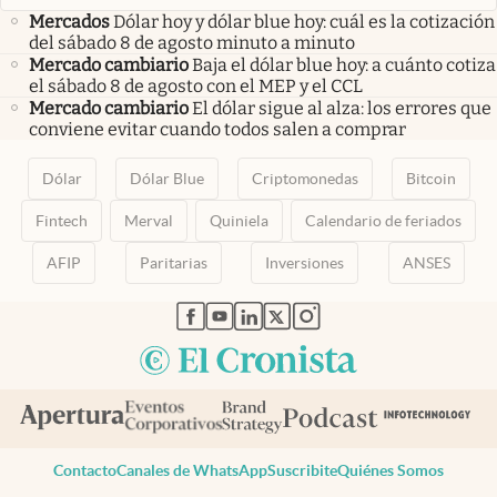
Mercados
Dólar hoy y dólar blue hoy: cuál es la cotización
del sábado 8 de agosto minuto a minuto
Mercado cambiario
Baja el dólar blue hoy: a cuánto cotiza
el sábado 8 de agosto con el MEP y el CCL
Mercado cambiario
El dólar sigue al alza: los errores que
conviene evitar cuando todos salen a comprar
Dólar
Dólar Blue
Criptomonedas
Bitcoin
Fintech
Merval
Quiniela
Calendario de feriados
AFIP
Paritarias
Inversiones
ANSES
abre en nueva pestaña
abre en nueva pestaña
abre en nueva pestaña
abre en nueva pestaña
abre en nueva pestaña
Contacto
Canales de WhatsApp
Suscribite
Quiénes Somos