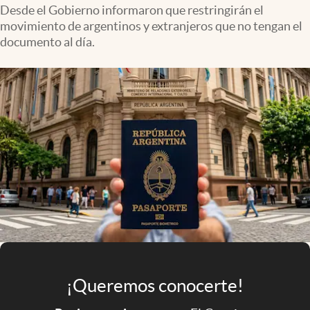
Infotechnology
Desde el Gobierno informaron que restringirán el
movimiento de argentinos y extranjeros que no tengan el
Clase
documento al día.
Clima
Mundial 2026
Eventos Corporativos
El Cronista Studio
Mediakit
abre en nueva pestaña
Argentina
¡Queremos conocerte!