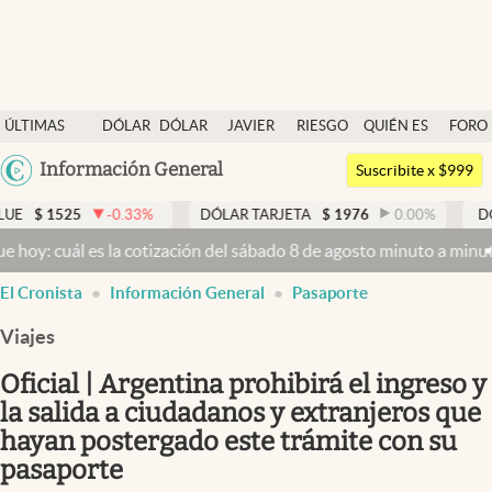
Últimas noticias
ÚLTIMAS
DÓLAR
DÓLAR
JAVIER
RIESGO
QUIÉN ES
FORO
Dólar
NOTICIAS
BLUE
MILEI
PAÍS
QUIÉN
Argentina
Información General
Members
Suscribite x $999
España
Economía y Política
-0.33
%
DÓLAR TARJETA
$
1976
0.00
%
DÓLAR MEP
$
15
México
 la cotización del sábado 8 de agosto minuto a minuto
Dólar hoy y d
Finanzas y Mercados
USA
El Cronista
Información General
Pasaporte
Mercados Online
Colombia
Uruguay
Viajes
Negocios
Oficial | Argentina prohibirá el ingreso y
Columnistas
la salida a ciudadanos y extranjeros que
Otras secciones
hayan postergado este trámite con su
Apertura
pasaporte