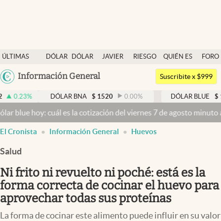
Últimas noticias
ÚLTIMAS
DÓLAR
DÓLAR
JAVIER
RIESGO
QUIÉN ES
FORO
Dólar
NOTICIAS
BLUE
MILEI
PAÍS
QUIÉN
Argentina
Información General
Members
Suscribite x $999
España
Economía y Política
DÓLAR BNA
$
1520
0.00
%
DÓLAR BLUE
$
1530
-0.6
México
y: cuál es la cotización del viernes 7 de agosto minuto a minuto
Dól
Finanzas y Mercados
USA
El Cronista
Información General
Huevos
Mercados Online
Colombia
Uruguay
Salud
Negocios
Ni frito ni revuelto ni poché: está es la
Columnistas
forma correcta de cocinar el huevo para
Otras secciones
aprovechar todas sus proteínas
Apertura
La forma de cocinar este alimento puede influir en su valor