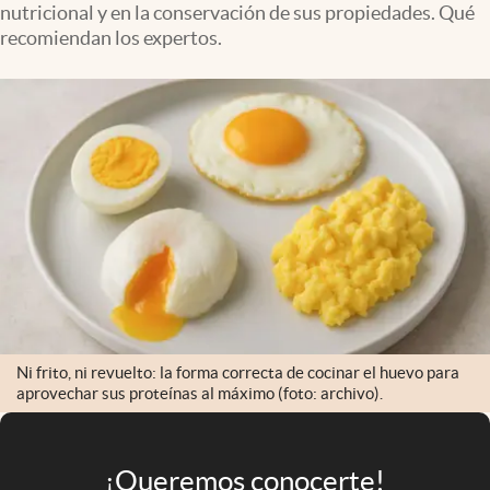
nutricional y en la conservación de sus propiedades. Qué
Infotechnology
recomiendan los expertos.
Clase
Clima
Mundial 2026
Eventos Corporativos
El Cronista Studio
Mediakit
abre en nueva pestaña
Argentina
Ni frito, ni revuelto: la forma correcta de cocinar el huevo para
aprovechar sus proteínas al máximo (foto: archivo).
¡Queremos conocerte!