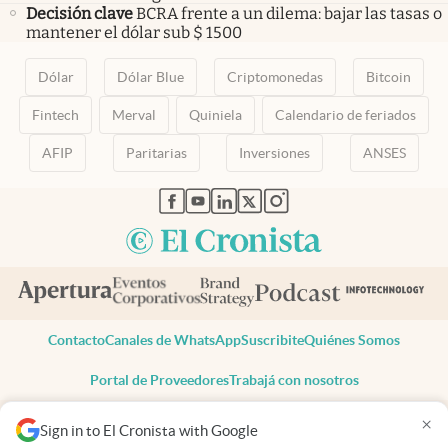
Decisión clave
BCRA frente a un dilema: bajar las tasas o
mantener el dólar sub $ 1500
Dólar
Dólar Blue
Criptomonedas
Bitcoin
Fintech
Merval
Quiniela
Calendario de feriados
AFIP
Paritarias
Inversiones
ANSES
abre en nueva pestaña
abre en nueva pestaña
abre en nueva pestaña
abre en nueva pestaña
abre en nueva pestaña
Contacto
Canales de WhatsApp
Suscribite
Quiénes Somos
Portal de Proveedores
Trabajá con nosotros
Copyright 2025 cronista.com
×
Sign in to El Cronista with Google
Todos los derechos reservados