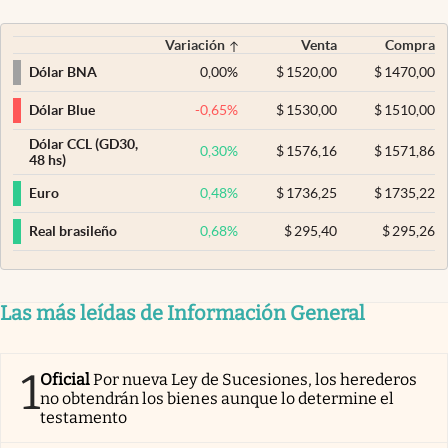
Variación
Venta
Compra
0,00
%
$
1520,00
$
1470,00
Dólar BNA
-0,65
%
$
1530,00
$
1510,00
Dólar Blue
Dólar CCL (GD30,
0,30
%
$
1576,16
$
1571,86
48 hs)
0,48
%
$
1736,25
$
1735,22
Euro
0,68
%
$
295,40
$
295,26
Real brasileño
Las más leídas de Información General
1
Oficial
Por nueva Ley de Sucesiones, los herederos
no obtendrán los bienes aunque lo determine el
testamento