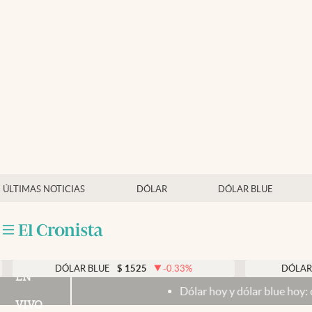
Últimas noticias
Dólar
Members
Economía y Política
Finanzas y Mercados
Mercados Online
ÚLTIMAS NOTICIAS
DÓLAR
DÓLAR BLUE
Negocios
Columnistas
Otras secciones
DÓLAR BLUE
$
1525
-0.33
%
DÓLAR TARJETA
EN
Dólar hoy y dólar blue hoy: cuál es la coti
Apertura
VIVO