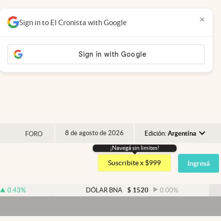
×
Sign in to El Cronista with Google
8 de agosto de 2026
Edición:
Argentina
FORO
¡Navegá sin limites!
Argentina
Suscribite x $999
Ingresá
España
México
DÓLAR BNA
$
1520
0.00
%
D
USA
Colombia