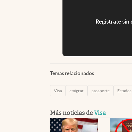
Registrate sin
Temas relacionados
Visa
emigrar
pasaporte
Estados
Más noticias de
Visa