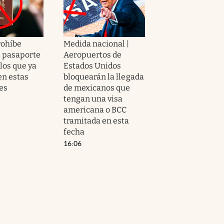
rohíbe
Medida nacional |
l pasaporte
Aeropuertos de
los que ya
Estados Unidos
n estas
bloquearán la llegada
es
de mexicanos que
tengan una visa
americana o BCC
tramitada en esta
fecha
16:06