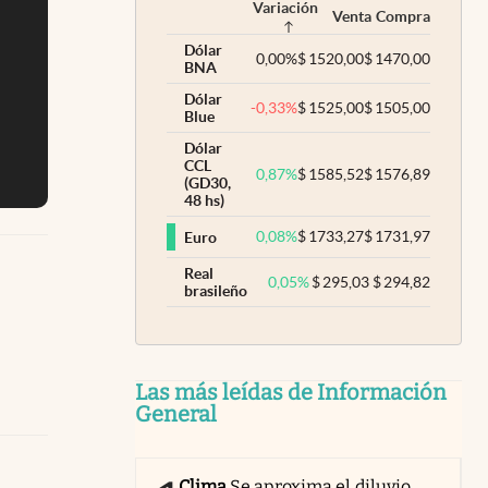
Variación
Venta
Compra
Dólar
0,00
%
$
1520,00
$
1470,00
BNA
Dólar
-0,33
%
$
1525,00
$
1505,00
Blue
Dólar
CCL
0,87
%
$
1585,52
$
1576,89
(GD30,
48 hs)
0,08
%
$
1733,27
$
1731,97
Euro
Real
0,05
%
$
295,03
$
294,82
brasileño
Las más leídas de Información
General
Clima
Se aproxima el diluvio