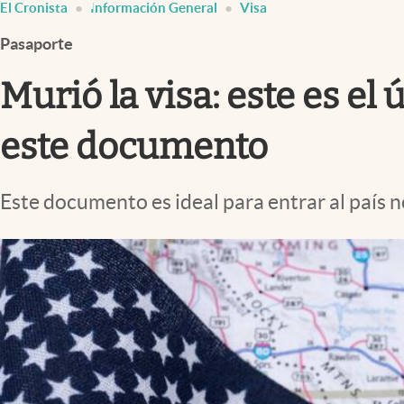
El Cronista
Información General
Visa
Infotechnology
Pasaporte
Clase
Clima
Murió la visa: este es el
Mundial 2026
este documento
Eventos Corporativos
El Cronista Studio
Este documento es ideal para entrar al país n
Mediakit
abre en nueva pestaña