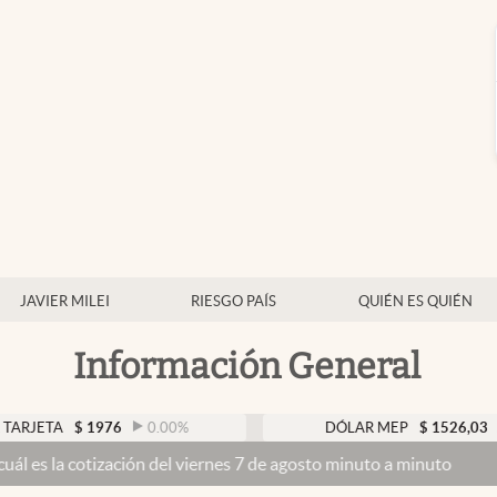
JAVIER MILEI
RIESGO PAÍS
QUIÉN ES QUIÉN
Información General
$
1976
0.00
%
DÓLAR MEP
$
1526,03
0.43
%
zación del viernes 7 de agosto minuto a minuto