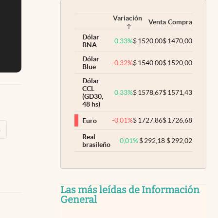
Variación
Venta
Compra
Dólar
0,33
%
$
1520,00
$
1470,00
BNA
Dólar
-0,32
%
$
1540,00
$
1520,00
Blue
Dólar
CCL
0,33
%
$
1578,67
$
1571,43
(GD30,
48 hs)
-0,01
%
$
1727,86
$
1726,68
Euro
s
Real
0,01
%
$
292,18
$
292,02
brasileño
Las más leídas de Información
General