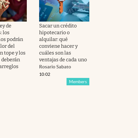
ey de
Sacar un crédito
: los
hipotecario o
ios podrán
alquilar: qué
alor del
conviene hacer y
in tope y los
cuáles son las
s deberán
ventajas de cada uno
arreglos
Rosario Sabato
10:02
Members