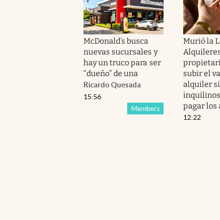
McDonald’s busca
Murió la L
nuevas sucursales y
Alquileres
hay un truco para ser
propietar
“dueño” de una
subir el v
alquiler s
Ricardo Quesada
inquilino
15:56
pagar los 
Members
12:22