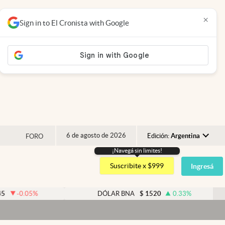
×
Sign in to El Cronista with Google
6 de agosto de 2026
Edición:
Argentina
FORO
¡Navegá sin limites!
Argentina
Suscribite x $999
Ingresá
España
México
5
%
DÓLAR BNA
$
1520
0.33
%
USA
Colombia