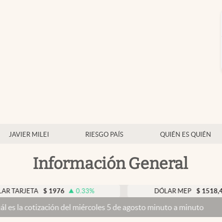
JAVIER MILEI
RIESGO PAÍS
QUIÉN ES QUIÉN
Información General
TA
$
1976
0.33
%
DÓLAR MEP
$
1518,45
-0.0
ación del miércoles 5 de agosto minuto a minuto