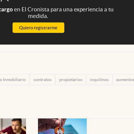
 cargo
en El Cronista para una experiencia a tu
medida.
Quiero registrarme
 Inmobiliario
contratos
propietarios
inquilinos
aumento