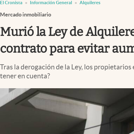
El Cronista
Información General
Alquileres
Infotechnology
Mercado inmobiliario
Clase
Clima
Murió la Ley de Alquiler
Mundial 2026
contrato para evitar a
Eventos Corporativos
El Cronista Studio
Tras la derogación de la Ley, los propietarios
Mediakit
tener en cuenta?
abre en nueva pestaña