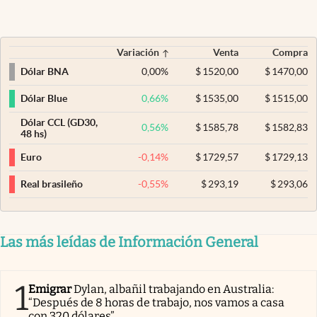
Variación
Venta
Compra
0,00
%
$
1520,00
$
1470,00
Dólar BNA
0,66
%
$
1535,00
$
1515,00
Dólar Blue
Dólar CCL (GD30,
0,56
%
$
1585,78
$
1582,83
48 hs)
-0,14
%
$
1729,57
$
1729,13
Euro
-0,55
%
$
293,19
$
293,06
Real brasileño
Las más leídas de Información General
1
Emigrar
Dylan, albañil trabajando en Australia:
“Después de 8 horas de trabajo, nos vamos a casa
con 320 dólares”