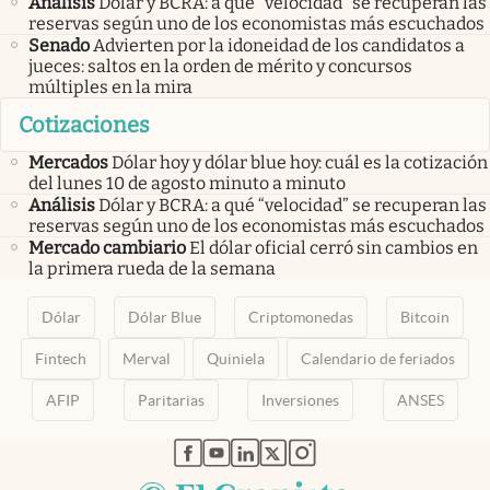
Análisis
Dólar y BCRA: a qué “velocidad” se recuperan las
reservas según uno de los economistas más escuchados
Senado
Advierten por la idoneidad de los candidatos a
jueces: saltos en la orden de mérito y concursos
múltiples en la mira
Cotizaciones
Mercados
Dólar hoy y dólar blue hoy: cuál es la cotización
del lunes 10 de agosto minuto a minuto
Análisis
Dólar y BCRA: a qué “velocidad” se recuperan las
reservas según uno de los economistas más escuchados
Mercado cambiario
El dólar oficial cerró sin cambios en
la primera rueda de la semana
Dólar
Dólar Blue
Criptomonedas
Bitcoin
Fintech
Merval
Quiniela
Calendario de feriados
AFIP
Paritarias
Inversiones
ANSES
abre en nueva pestaña
abre en nueva pestaña
abre en nueva pestaña
abre en nueva pestaña
abre en nueva pestaña