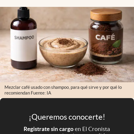
Infotechnology
Clase
Clima
Mundial 2026
Eventos Corporativos
El Cronista Studio
Mediakit
abre en nueva pestaña
Mezclar café usado con shampoo, para qué sirve y por qué lo
Argentina
recomiendan Fuente: IA
¡Queremos conocerte!
Registrate sin cargo
en El Cronista