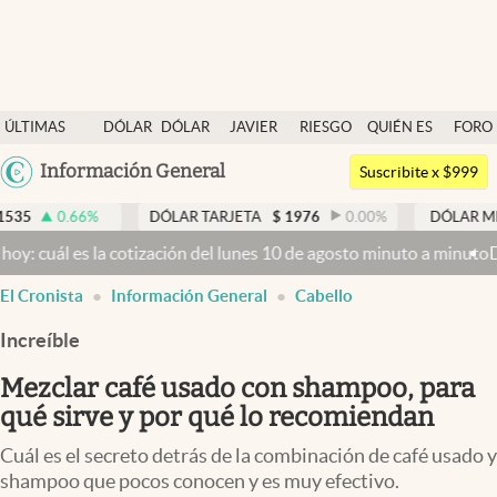
Últimas noticias
ÚLTIMAS
DÓLAR
DÓLAR
JAVIER
RIESGO
QUIÉN ES
FORO
Dólar
NOTICIAS
BLUE
MILEI
PAÍS
QUIÉN
Argentina
Información General
Members
Suscribite x $999
España
Economía y Política
66
%
DÓLAR TARJETA
$
1976
0.00
%
DÓLAR MEP
$
1525
México
es la cotización del lunes 10 de agosto minuto a minuto
Dólar hoy y
Finanzas y Mercados
USA
El Cronista
Información General
Cabello
Mercados Online
Colombia
Uruguay
Increíble
Negocios
Mezclar café usado con shampoo, para
Columnistas
qué sirve y por qué lo recomiendan
Otras secciones
Cuál es el secreto detrás de la combinación de café usado y
Apertura
shampoo que pocos conocen y es muy efectivo.