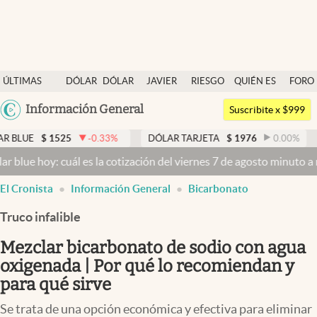
Últimas noticias
ÚLTIMAS
DÓLAR
DÓLAR
JAVIER
RIESGO
QUIÉN ES
FORO
Dólar
NOTICIAS
BLUE
MILEI
PAÍS
QUIÉN
Argentina
Información General
Members
Suscribite x $999
España
Economía y Política
1525
-0.33
%
DÓLAR TARJETA
$
1976
0.00
%
DÓLAR M
México
: cuál es la cotización del viernes 7 de agosto minuto a minuto
Dóla
Finanzas y Mercados
USA
El Cronista
Información General
Bicarbonato
Mercados Online
Colombia
Uruguay
Truco infalible
Negocios
Mezclar bicarbonato de sodio con agua
Columnistas
oxigenada | Por qué lo recomiendan y
Otras secciones
para qué sirve
Apertura
Se trata de una opción económica y efectiva para eliminar