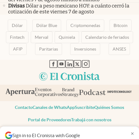
Divisas
Dólar a peso mexicano HOY: a cuánto cerró la
cotización de este viernes 7 de agosto
Dólar
Dólar Blue
Criptomonedas
Bitcoin
Fintech
Merval
Quiniela
Calendario de feriados
AFIP
Paritarias
Inversiones
ANSES
abre en nueva pestaña
abre en nueva pestaña
abre en nueva pestaña
abre en nueva pestaña
abre en nueva pestaña
Contacto
Canales de WhatsApp
Suscribite
Quiénes Somos
Portal de Proveedores
Trabajá con nosotros
Copyright 2025 cronista.com
×
Sign in to El Cronista with Google
Todos los derechos reservados