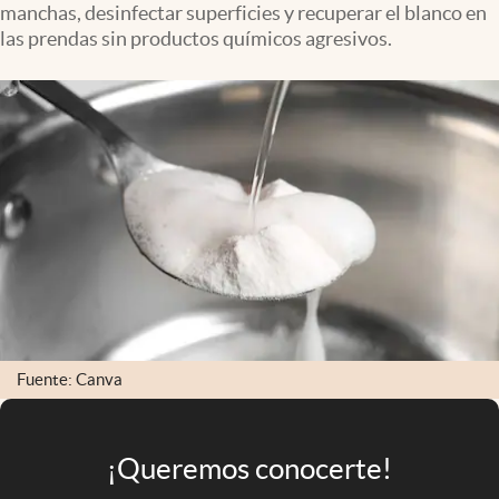
manchas, desinfectar superficies y recuperar el blanco en
Infotechnology
las prendas sin productos químicos agresivos.
Clase
Clima
Mundial 2026
Eventos Corporativos
El Cronista Studio
Mediakit
abre en nueva pestaña
Argentina
Fuente: Canva
¡Queremos conocerte!