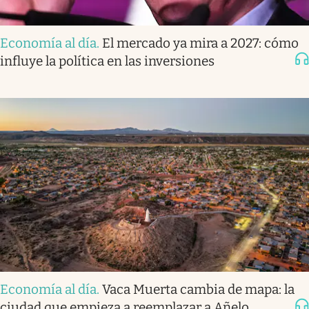
Economía al día
.
El mercado ya mira a 2027: cómo
influye la política en las inversiones
Economía al día
.
Vaca Muerta cambia de mapa: la
ciudad que empieza a reemplazar a Añelo