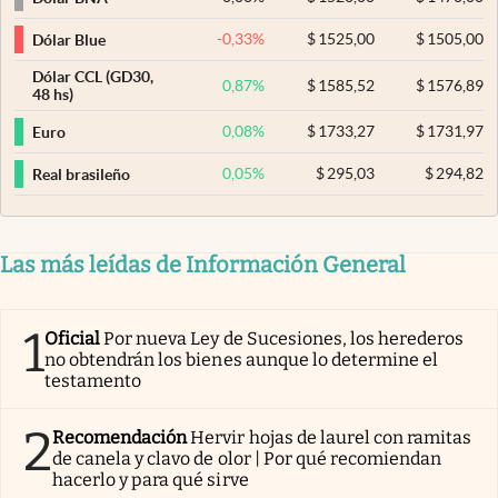
-0,33
%
$
1525,00
$
1505,00
Dólar Blue
Dólar CCL (GD30,
0,87
%
$
1585,52
$
1576,89
48 hs)
0,08
%
$
1733,27
$
1731,97
Euro
0,05
%
$
295,03
$
294,82
Real brasileño
Las más leídas de Información General
1
Oficial
Por nueva Ley de Sucesiones, los herederos
no obtendrán los bienes aunque lo determine el
testamento
2
Recomendación
Hervir hojas de laurel con ramitas
de canela y clavo de olor | Por qué recomiendan
hacerlo y para qué sirve