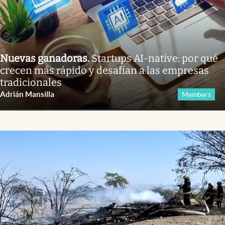
Nuevas ganadoras
.
Startups AI-native: por qué
crecen más rápido y desafían a las empresas
tradicionales
Adrián Mansilla
Members