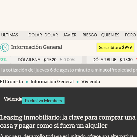
Últimas noticias
ÚLTIMAS
DÓLAR
DÓLAR
JAVIER
RIESGO
QUIÉN ES
FORO
Dólar
NOTICIAS
BLUE
MILEI
PAÍS
QUIÉN
Argentina
Información General
Members
Suscribite x $999
España
Economía y Política
ÓLAR BNA
$
1520
0.00
%
DÓLAR BLUE
$
1530
-0.65
%
México
6 de agosto minuto a minuto
Propiedad privada: con cruces y chicana
Finanzas y Mercados
USA
El Cronista
Información General
Vivienda
Mercados Online
Colombia
Uruguay
Negocios
Vivienda
Exclusivo Members
Columnistas
Leasing inmobiliario: la clave para comprar una
Otras secciones
casa y pagar como si fuera un alquiler
Apertura
Aunque su desarrollo todavía es limitado, ofrece una alternativa