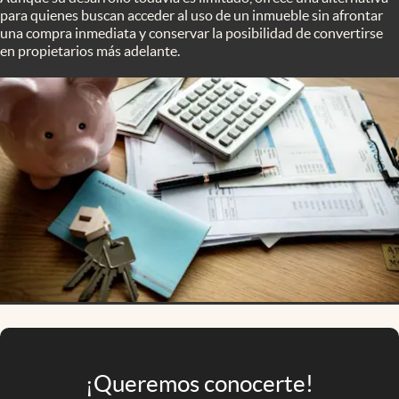
Infotechnology
para quienes buscan acceder al uso de un inmueble sin afrontar
una compra inmediata y conservar la posibilidad de convertirse
Clase
en propietarios más adelante.
Clima
Mundial 2026
Eventos Corporativos
El Cronista Studio
Mediakit
abre en nueva pestaña
Argentina
¡Queremos conocerte!