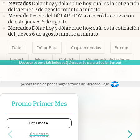
Mercados
Dólar hoy y dólar blue hoy: cuál es la cotización
del viernes 7 de agosto minuto a minuto
Mercado
Precio del DÓLAR HOY: así cerró la cotización
de este jueves 6 de agosto
Mercados
Dólar hoy y dólar blue hoy: cuál es la cotización
del jueves 6 de agosto minuto a minuto
Dólar
Dólar Blue
Criptomonedas
Bitcoin
Fintech
Merval
Quiniela
Calendario de feriados
Descuento para jubilados acá
Descuento para estudiantes acá
|
AFIP
Paritarias
Inversiones
ANSES
|
¡Ahora también podés pagar a través de Mercado Pago!
abre en nueva pestaña
abre en nueva pestaña
abre en nueva pestaña
abre en nueva pestaña
abre en nueva pestaña
Promo Primer Mes
Por 1 mes a:
Contacto
Canales de WhatsApp
Suscribite
Quiénes Somos
$
14.700