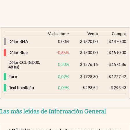
Variación
Venta
Compra
0,00
%
$
1520,00
$
1470,00
Dólar BNA
-0,65
%
$
1530,00
$
1510,00
Dólar Blue
Dólar CCL (GD30,
0,30
%
$
1576,16
$
1571,86
48 hs)
0,02
%
$
1728,30
$
1727,42
Euro
0,04
%
$
293,54
$
293,43
Real brasileño
Las más leídas de Información General