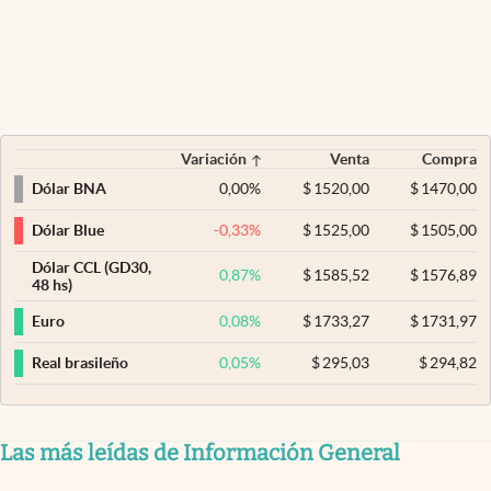
Variación
Venta
Compra
0,00
%
$
1520,00
$
1470,00
Dólar BNA
-0,33
%
$
1525,00
$
1505,00
Dólar Blue
Dólar CCL (GD30,
0,87
%
$
1585,52
$
1576,89
48 hs)
0,08
%
$
1733,27
$
1731,97
Euro
0,05
%
$
295,03
$
294,82
Real brasileño
Las más leídas de Información General