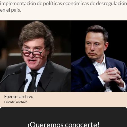
implementación de políticas económicas de desregulación
Infotechnology
en el país.
Clase
Clima
Mundial 2026
Eventos Corporativos
El Cronista Studio
Mediakit
abre en nueva pestaña
Argentina
Fuente: archivo
Fuente: archivo
¡Queremos conocerte!