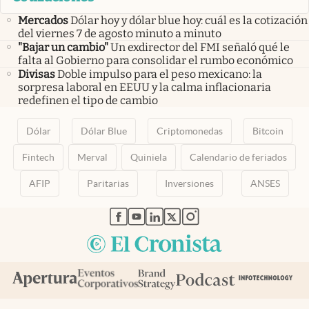
Mercados
Dólar hoy y dólar blue hoy: cuál es la cotización
del viernes 7 de agosto minuto a minuto
"Bajar un cambio"
Un exdirector del FMI señaló qué le
falta al Gobierno para consolidar el rumbo económico
Divisas
Doble impulso para el peso mexicano: la
sorpresa laboral en EEUU y la calma inflacionaria
redefinen el tipo de cambio
Dólar
Dólar Blue
Criptomonedas
Bitcoin
Fintech
Merval
Quiniela
Calendario de feriados
AFIP
Paritarias
Inversiones
ANSES
abre en nueva pestaña
abre en nueva pestaña
abre en nueva pestaña
abre en nueva pestaña
abre en nueva pestaña