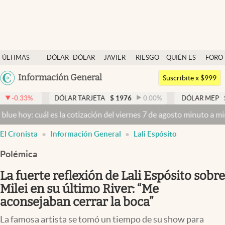
Últimas noticias
ÚLTIMAS
DÓLAR
DÓLAR
JAVIER
RIESGO
QUIÉN ES
FORO
Dólar
NOTICIAS
BLUE
MILEI
PAÍS
QUIÉN
Argentina
Información General
Members
Suscribite x $999
España
Economía y Política
%
DÓLAR TARJETA
$
1976
0.00
%
DÓLAR MEP
$
1524,47
México
 cuál es la cotización del viernes 7 de agosto minuto a minuto
Dólar
Finanzas y Mercados
USA
El Cronista
Información General
Lali Espósito
Mercados Online
Colombia
Uruguay
Polémica
Negocios
La fuerte reflexión de Lali Espósito sobre
Columnistas
Milei en su último River: “Me
Otras secciones
aconsejaban cerrar la boca”
Apertura
La famosa artista se tomó un tiempo de su show para