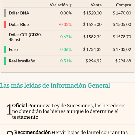
Variación
Venta
Compra
0,00
%
$
1520,00
$
1470,00
Dólar BNA
-0,33
%
$
1525,00
$
1505,00
Dólar Blue
Dólar CCL (GD30,
0,67
%
$
1582,34
$
1578,70
48 hs)
0,36
%
$
1734,32
$
1733,02
Euro
0,51
%
$
294,92
$
294,68
Real brasileño
Las más leídas de Información General
1
Oficial
Por nueva Ley de Sucesiones, los herederos
no obtendrán los bienes aunque lo determine el
testamento
Recomendación
Hervir hojas de laurel con ramitas