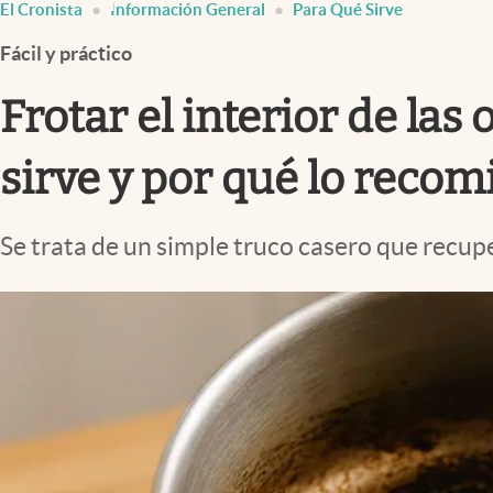
El Cronista
Información General
Para Qué Sirve
Infotechnology
Fácil y práctico
Clase
Clima
Frotar el interior de las
Mundial 2026
sirve y por qué lo reco
Eventos Corporativos
El Cronista Studio
Se trata de un simple truco casero que recuper
Mediakit
abre en nueva pestaña