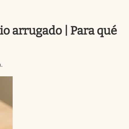
Uruguay
nio arrugado | Para qué
.