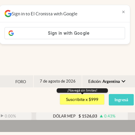
×
Sign in to El Cronista with Google
7 de agosto de 2026
Edición:
Argentina
FORO
¡Navegá sin limites!
Argentina
Suscribite x $999
Ingresá
España
México
%
DÓLAR MEP
$
1526,03
0.43
%
USA
Colombia