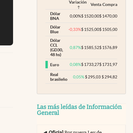
Variación
Venta
Compra
Dólar
0,00
%
$
1520,00
$
1470,00
BNA
Dólar
-0,33
%
$
1525,00
$
1505,00
Blue
Dólar
CCL
0,87
%
$
1585,52
$
1576,89
(GD30,
48 hs)
0,08
%
$
1733,27
$
1731,97
Euro
Real
0,05
%
$
295,03
$
294,82
brasileño
Las más leídas de Información
General
Oficial
Por nueva Ley de