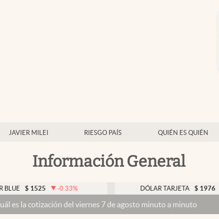
JAVIER MILEI
RIESGO PAÍS
QUIÉN ES QUIÉN
Información General
$
1525
-0.33
%
DÓLAR TARJETA
$
1976
0.00
zación del viernes 7 de agosto minuto a minuto