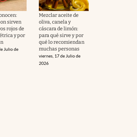
conocen:
Mezclar aceite de
son sirven
oliva, canela y
os rojos de
cáscara de limón:
étrica y por
para qué sirve y por
en
qué lo recomiendan
muchas personas
e Julio de
viernes, 17 de Julio de
2026