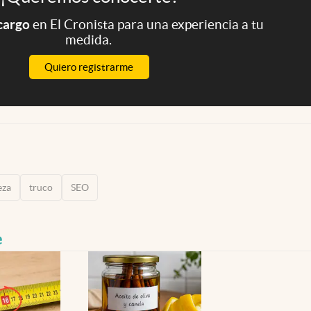
 cargo
en El Cronista para una experiencia a tu
medida.
Quiero registrarme
eza
truco
SEO
e