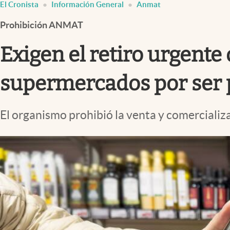
El Cronista
Información General
Anmat
Infotechnology
Prohibición ANMAT
Clase
Clima
Exigen el retiro urgente
Mundial 2026
supermercados por ser p
Eventos Corporativos
El Cronista Studio
El organismo prohibió la venta y comercializac
Mediakit
abre en nueva pestaña