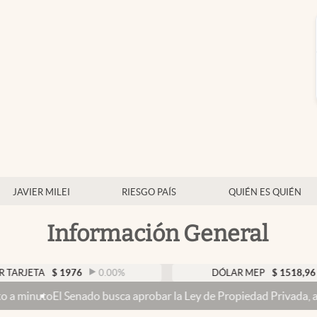
JAVIER MILEI
RIESGO PAÍS
QUIÉN ES QUIÉN
Información General
$
1976
0.00
%
DÓLAR MEP
$
1518,96
0.06
%
enado busca aprobar la Ley de Propiedad Privada, ahora sin la venta