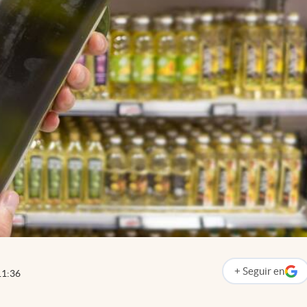
+
Seguir
en
11:36
abre en nueva p