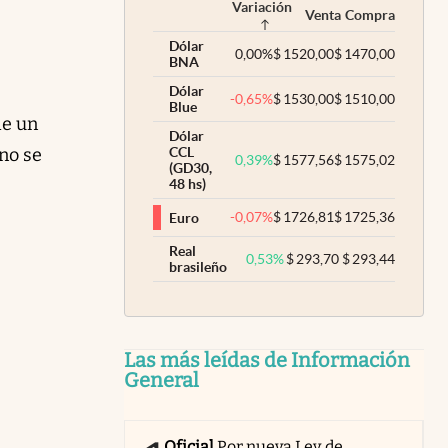
Variación
Venta
Compra
Dólar
0,00
%
$
1520,00
$
1470,00
BNA
Dólar
-0,65
%
$
1530,00
$
1510,00
Blue
de un
Dólar
 no se
CCL
0,39
%
$
1577,56
$
1575,02
(GD30,
48 hs)
-0,07
%
$
1726,81
$
1725,36
Euro
Real
0,53
%
$
293,70
$
293,44
brasileño
Las más leídas de Información
General
Oficial
Por nueva Ley de