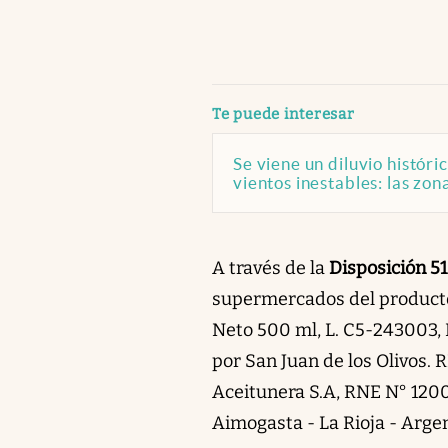
abre en nueva pestaña
Te puede interesar
Se viene un diluvio históri
vientos inestables: las zo
A través de la
Disposición 5
supermercados del producto “
Neto 500 ml, L. C5-243003,
por San Juan de los Olivos.
Aceitunera S.A, RNE N° 1200
Aimogasta - La Rioja - Argen