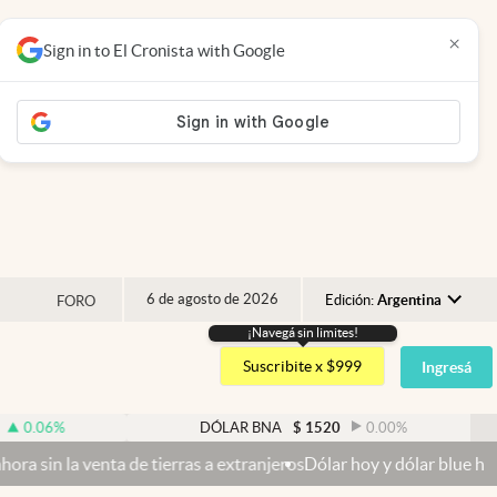
×
Sign in to El Cronista with Google
6 de agosto de 2026
Edición:
Argentina
FORO
¡Navegá sin limites!
Argentina
Suscribite x $999
Ingresá
España
México
DÓLAR BNA
$
1520
0.00
%
D
USA
 de tierras a extranjeros
Dólar hoy y dólar blue hoy: cuál es la co
Colombia